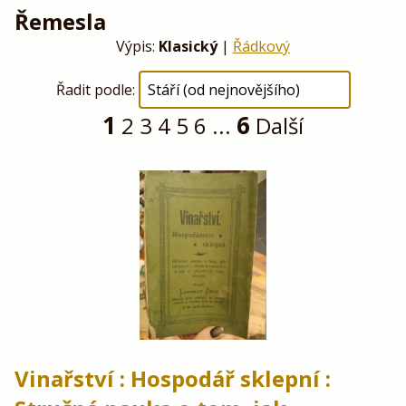
Řemesla
Výpis:
Klasický
|
Řádkový
Řadit podle:
1
6
2
3
4
5
6
...
Další
Vinařství : Hospodář sklepní :