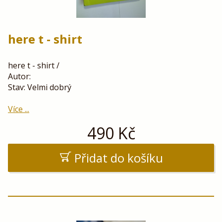
here t - shirt
here t - shirt /
Autor:
Stav: Velmi dobrý
Více ...
490
Kč
Přidat do košíku