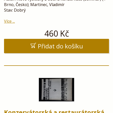
Brno, Česko); Martinec, Vladimír
Stav: Dobrý
Více ...
460
Kč
Přidat do košíku
Konzervátorská a restaurátorská