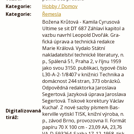
Kategorie:
Hobby / Domov
Kategorie:
Řemesla
Božena Krůtová - Kamila Cyrusová
Ultime se sit ᎠᎢ 687 Záhlaví kapitol a
vazbu navrhl Leopold Dvořák. Gra-
fická úprava a technická redakce
Marie Králová. Vydalo Státní
nakladatelství technické literatury, n.
p., Spálená 51, Praha 2, v říjnu 1959
jako svou 3150. publikaci, typové číslo
L30-A-2-1/8407 v knižnici Technika a
domácnost 244 stran, 373 obrázků.
Odpovědná redaktorka Jaroslava
Segertová. Jazyková úprava Jaroslava
Segertová. Tiskové korektury Václav
Kuchař. Z nové sazby písmem Bas-
Digitalizovaná
kerville vytiskl TISK, knižní výroba, n.
tiráž:
p., závod Brno, provozovna II. Formát
papíru 70 X 100 cm - 23,09 AA, 23,76
VA-D-593264. Sazba 17. 12. 1958, tisk