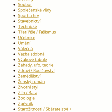
Soubor
Společenské vědy
Sport a hry
Stavebnictví
Technické
Třetí říše / Fašismus
Učebnice
Umění
Válečná
Vazba zdobná
Výukové tabule
Záhady, ufo, teorie
Zdraví / Rodičovství
Zemědělství
Ženský román
Životní styl
Zlín / Baťa
Zoologie
Zpěvník
Starožitnosti / Sběratelství