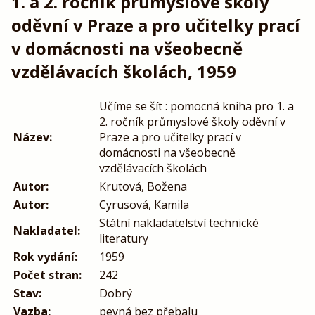
1. a 2. ročník průmyslové školy
oděvní v Praze a pro učitelky prací
v domácnosti na všeobecně
vzdělávacích školách, 1959
Učíme se šít : pomocná kniha pro 1. a
2. ročník průmyslové školy oděvní v
Název:
Praze a pro učitelky prací v
domácnosti na všeobecně
vzdělávacích školách
Autor:
Krutová, Božena
Autor:
Cyrusová, Kamila
Státní nakladatelství technické
Nakladatel:
literatury
Rok vydání:
1959
Počet stran:
242
Stav:
Dobrý
Vazba:
pevná bez přebalu