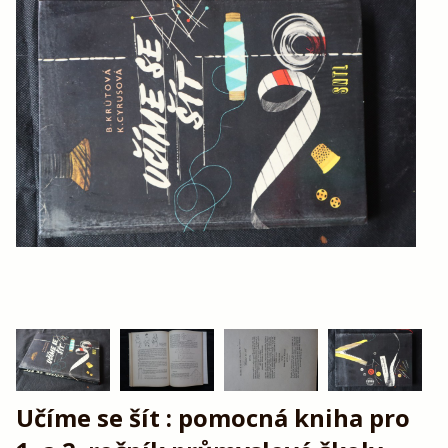
Učíme se šít : pomocná kniha pro