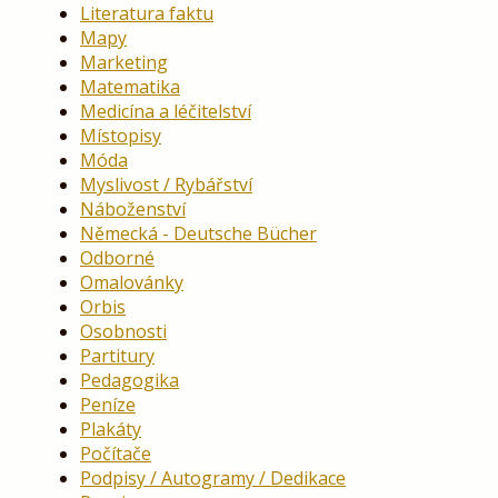
Literatura faktu
Mapy
Marketing
Matematika
Medicína a léčitelství
Místopisy
Móda
Myslivost / Rybářství
Náboženství
Německá - Deutsche Bücher
Odborné
Omalovánky
Orbis
Osobnosti
Partitury
Pedagogika
Peníze
Plakáty
Počítače
Podpisy / Autogramy / Dedikace