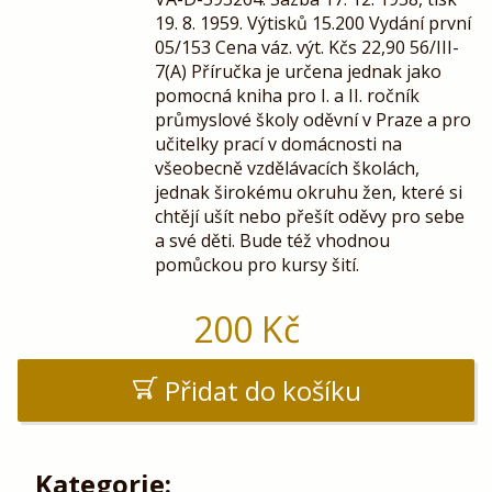
19. 8. 1959. Výtisků 15.200 Vydání první
05/153 Cena váz. výt. Kčs 22,90 56/III-
7(A) Příručka je určena jednak jako
pomocná kniha pro I. a II. ročník
průmyslové školy oděvní v Praze a pro
učitelky prací v domácnosti na
všeobecně vzdělávacích školách,
jednak širokému okruhu žen, které si
chtějí ušít nebo přešít oděvy pro sebe
a své děti. Bude též vhodnou
pomůckou pro kursy šití.
200
Kč
Přidat do košíku
Kategorie: