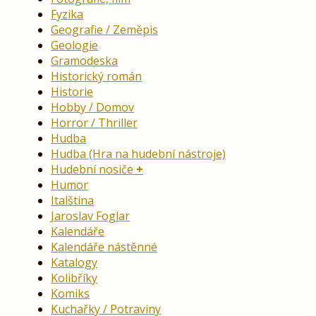
Fyzika
Geografie / Zeměpis
Geologie
Gramodeska
Historický román
Historie
Hobby / Domov
Horror / Thriller
Hudba
Hudba (Hra na hudební nástroje)
Hudební nosiče
Humor
Italština
Jaroslav Foglar
Kalendáře
Kalendáře nástěnné
Katalogy
Kolibříky
Komiks
Kuchařky / Potraviny