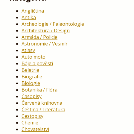
Angličtina
Antika
Archeologie / Paleontologie
Architektura / Design
Armáda / Policie
Astronomie / Vesmír
Atlasy
Auto moto
Báje a pověsti
Beletrie
Biografie
Biologie
Botanika / Flóra
Časopisy
Červená knihovna
Čeština / Literatura
Cestopisy
Chemie
Chovatelství