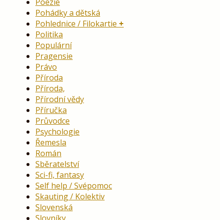
Poezie
Pohádky a dětská
Pohlednice / Filokartie
Politika
Populární
Pragensie
Právo
Příroda
Příroda,
Přírodní vědy
Příručka
Průvodce
Psychologie
Řemesla
Román
Sběratelství
Sci-fi, fantasy
Self help / Svépomoc
Skauting / Kolektiv
Slovenská
Slovníky