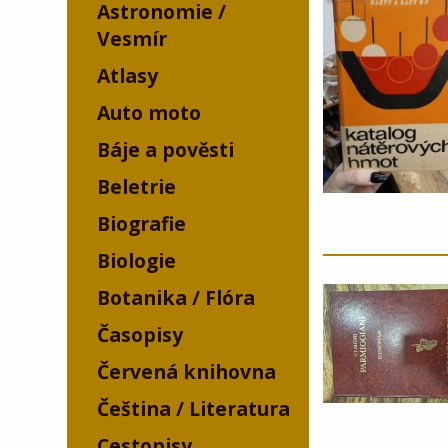
Astronomie /
Vesmír
Atlasy
Auto moto
Báje a pověsti
Beletrie
Biografie
Biologie
Botanika / Flóra
Časopisy
Červená knihovna
Čeština / Literatura
Cestopisy