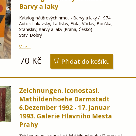
Barvy a laky
Katalog nátěrových hmot - Barvy a laky / 1974
Autor: Lukavský, Ladislav; Fiala, Václav; Bouška,
Stanislav; Barvy a laky (Praha, Česko)
Stav: Dobrý
Více ...
70
Kč
Přidat do košíku
Zeichnungen. Iconostasi.
Mathildenhoehe Darmstadt
6.Dezember 1992 - 17. Januar
1993. Galerie Hlavniho Mesta
Prahy
Zeichnungen. Iconostasi. Mathildenhoehe Darmstadt