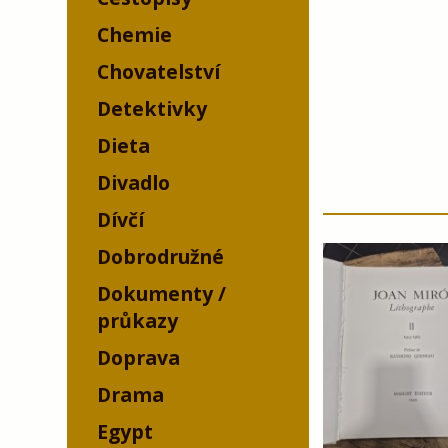
Chemie
Chovatelství
Detektivky
Dieta
Divadlo
Dívčí
Dobrodružné
Dokumenty /
průkazy
Doprava
Drama
Egypt