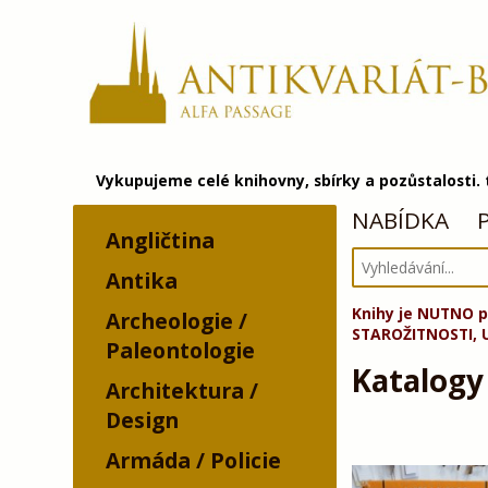
Vykupujeme celé knihovny, sbírky a pozůstalosti.
NABÍDKA
Angličtina
Antika
Knihy je NUTNO p
Archeologie /
STAROŽITNOSTI, 
Paleontologie
Katalogy
Architektura /
Design
Armáda / Policie