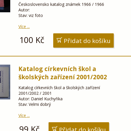
Československo katalog známek 1966 / 1966
Autor:
Stav: viz foto
Více ...
100
Kč
Přidat do košíku
Katalog církevních škol a
školských zařízení 2001/2002
Katalog církevních škol a školských zařízení
2001/2002 / 2001
Autor: Daniel Kuchyňka
Stav: Velmi dobrý
Více ...
99
Kč
Přidat do košíku