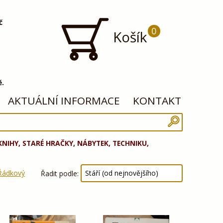
č
0
Košík
ě.
AKTUÁLNÍ INFORMACE
KONTAKT
 KNIHY, STARÉ HRAČKY, NÁBYTEK, TECHNIKU,
Řádkový
Řadit podle: