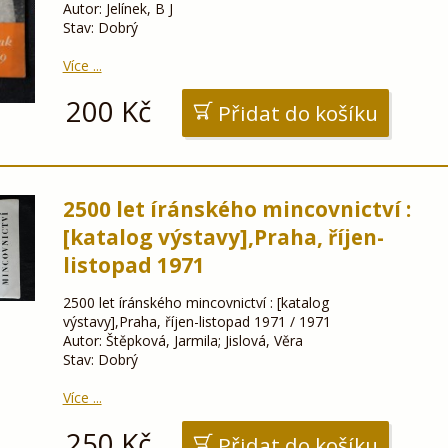
Autor: Jelínek, B J
Stav: Dobrý
Více ...
200
Kč
Přidat do košíku
2500 let íránského mincovnictví :
[katalog výstavy],Praha, říjen-
listopad 1971
2500 let íránského mincovnictví : [katalog
výstavy],Praha, říjen-listopad 1971 / 1971
Autor: Štěpková, Jarmila; Jislová, Věra
Stav: Dobrý
Více ...
250
Kč
Přidat do košíku