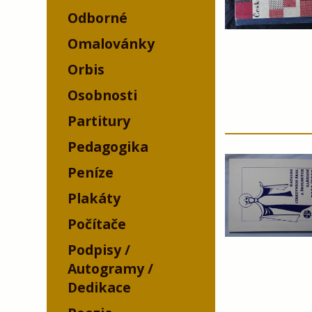
Odborné
Omalovánky
Orbis
Osobnosti
Partitury
Pedagogika
Peníze
Plakáty
Počítače
Podpisy /
Autogramy /
Dedikace