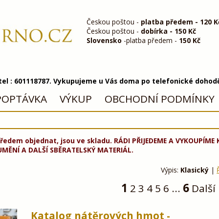
Českou poštou -
platba předem - 120 K
Českou poštou -
dobírka - 150 Kč
Slovensko
-platba předem -
150 Kč
 tel : 601118787. Vykupujeme u Vás doma po telefonické dohod
POPTÁVKA
VÝKUP
OBCHODNÍ PODMÍNKY
ředem objednat, jsou ve skladu. RÁDI PŘIJEDEME A VYKOUPÍME
UMĚNÍ A DALŠÍ SBĚRATELSKÝ MATERIÁL.
Výpis:
Klasický
|
1
6
2
3
4
5
6
...
Další
Katalog nátěrových hmot -