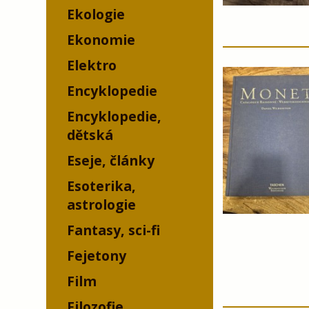
Ekologie
Ekonomie
Elektro
Encyklopedie
Encyklopedie,
dětská
Eseje, články
Esoterika,
astrologie
Fantasy, sci-fi
Fejetony
Film
Filozofie