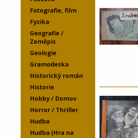
Fotografie, film
Fyzika
Geografie /
Zeměpis
Geologie
Gramodeska
Historický román
Historie
Hobby / Domov
Horror / Thriller
Hudba
Hudba (Hra na