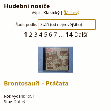
Hudební nosiče
Výpis:
Klasický
|
Řádkový
Řadit podle:
1
14
2
3
4
5
6
7
...
Další
Brontosauři – Ptáčata
Rok vydání: 1991
Stav: Dobrý