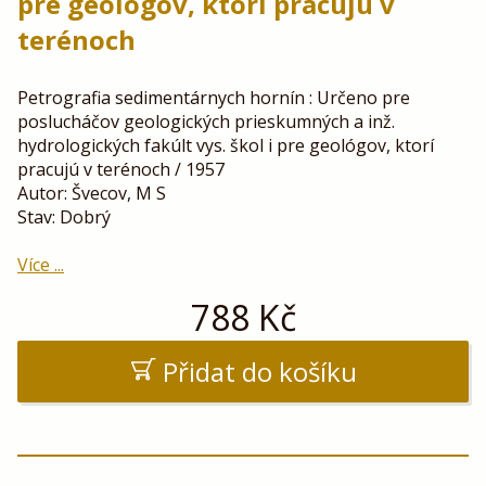
pre geológov, ktorí pracujú v
terénoch
Petrografia sedimentárnych hornín : Určeno pre
poslucháčov geologických prieskumných a inž.
hydrologických fakúlt vys. škol i pre geológov, ktorí
pracujú v terénoch / 1957
Autor: Švecov, M S
Stav: Dobrý
Více ...
788
Kč
Přidat do košíku