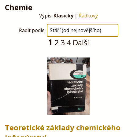
Chemie
Výpis:
Klasický
|
Řádkový
Řadit podle:
1
2
3
4
Další
Teoretické základy chemického