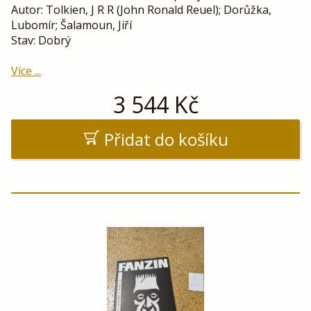
Autor: Tolkien, J R R (John Ronald Reuel); Dorůžka,
Lubomír; Šalamoun, Jiří
Stav: Dobrý
Více ...
3 544
Kč
Přidat do košíku