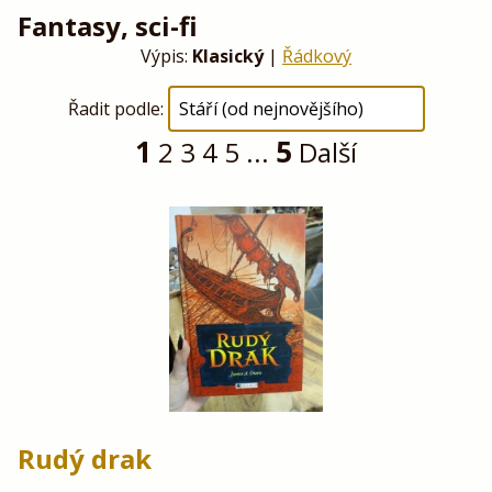
Fantasy, sci-fi
Výpis:
Klasický
|
Řádkový
Řadit podle:
1
5
2
3
4
5
...
Další
Rudý drak