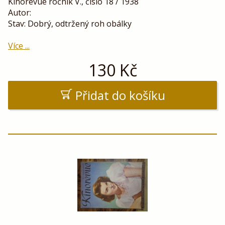
Kinorevue ročník V., číslo 18 / 1938
Autor:
Stav: Dobrý, odtržený roh obálky
Více ...
130
Kč
Přidat do košíku