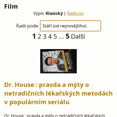
Film
Výpis:
Klasický
|
Řádkový
Řadit podle:
1
5
2
3
4
5
...
Další
Dr. House : pravda a mýty o
netradičních lékařských metodách
v populárním seriálu
Dr. House : pravda a mýty o netradičních lékařských