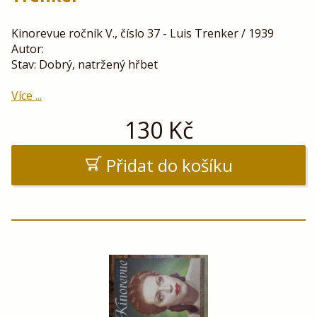
Kinorevue ročník V., číslo 37 - Luis Trenker / 1939
Autor:
Stav: Dobrý, natržený hřbet
Více ...
130
Kč
Přidat do košíku