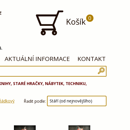
č
0
Košík
ě.
AKTUÁLNÍ INFORMACE
KONTAKT
 KNIHY, STARÉ HRAČKY, NÁBYTEK, TECHNIKU,
Řádkový
Řadit podle: