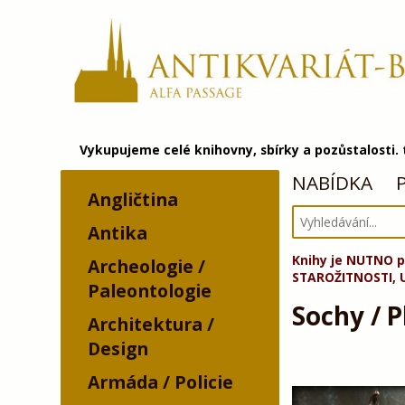
Vykupujeme celé knihovny, sbírky a pozůstalosti.
NABÍDKA
Angličtina
Antika
Knihy je NUTNO p
Archeologie /
STAROŽITNOSTI, 
Paleontologie
Sochy / P
Architektura /
Design
Armáda / Policie