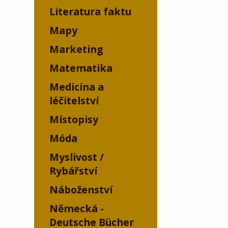
Literatura faktu
Mapy
Marketing
Matematika
Medicína a
léčitelství
Místopisy
Móda
Myslivost /
Rybářství
Náboženství
Německá -
Deutsche Bücher