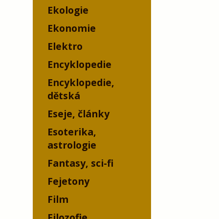
Ekologie
Ekonomie
Elektro
Encyklopedie
Encyklopedie,
dětská
Eseje, články
Esoterika,
astrologie
Fantasy, sci-fi
Fejetony
Film
Filozofie