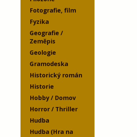
Fotografie, film
Fyzika
Geografie /
Zeměpis
Geologie
Gramodeska
Historický román
Historie
Hobby / Domov
Horror / Thriller
Hudba
Hudba (Hra na