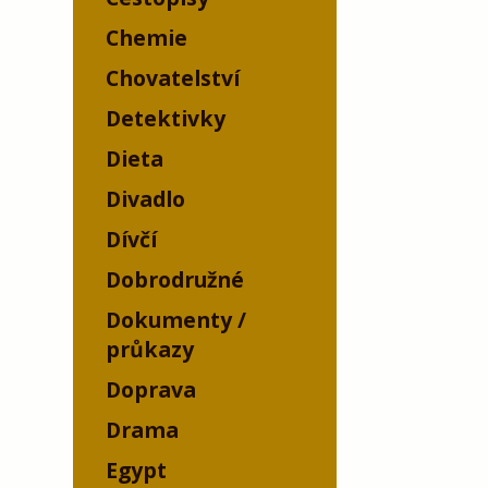
Chemie
Chovatelství
Detektivky
Dieta
Divadlo
Dívčí
Dobrodružné
Dokumenty /
průkazy
Doprava
Drama
Egypt