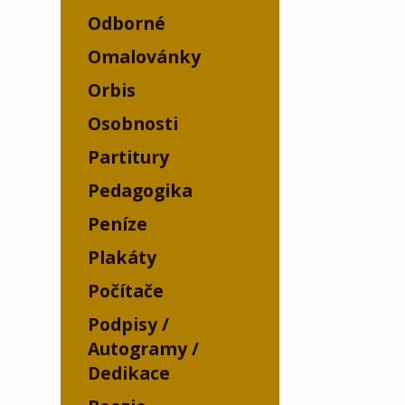
Odborné
Omalovánky
Orbis
Osobnosti
Partitury
Pedagogika
Peníze
Plakáty
Počítače
Podpisy /
Autogramy /
Dedikace