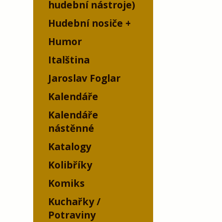
hudební nástroje)
Hudební nosiče
Humor
Italština
Jaroslav Foglar
Kalendáře
Kalendáře
nástěnné
Katalogy
Kolibříky
Komiks
Kuchařky /
Potraviny