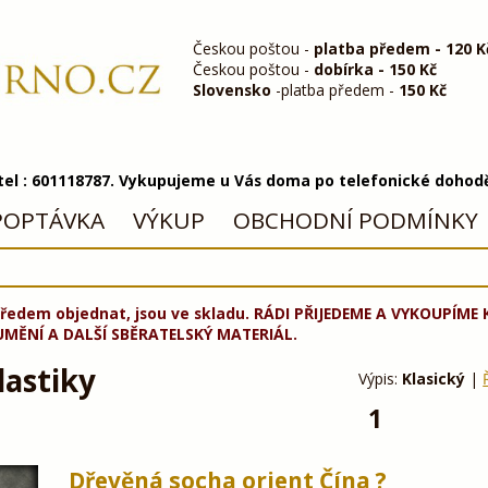
Českou poštou -
platba předem - 120 K
Českou poštou -
dobírka - 150 Kč
Slovensko
-platba předem -
150 Kč
 tel : 601118787. Vykupujeme u Vás doma po telefonické dohod
POPTÁVKA
VÝKUP
OBCHODNÍ PODMÍNKY
ředem objednat, jsou ve skladu. RÁDI PŘIJEDEME A VYKOUPÍME
UMĚNÍ A DALŠÍ SBĚRATELSKÝ MATERIÁL.
lastiky
Výpis:
Klasický
|
1
Dřevěná socha orient Čína ?