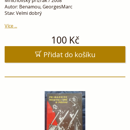
Mnichovský přízrak / 2008
Autor: Benamou, GeorgesMarc
Stav: Velmi dobrý
Více ...
100
Kč
Přidat do košíku