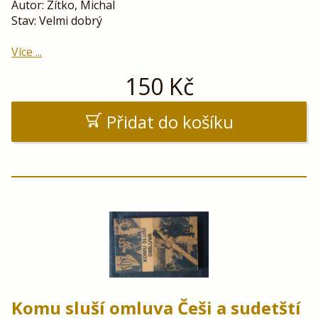
Autor: Zítko, Michal
Stav: Velmi dobrý
Více ...
150
Kč
Přidat do košíku
Komu sluší omluva Češi a sudetští