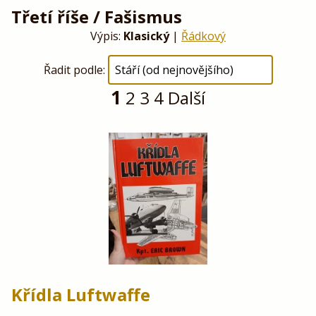
Třetí říše / Fašismus
Výpis:
Klasický
|
Řádkový
Řadit podle:
1
2
3
4
Další
Křídla Luftwaffe