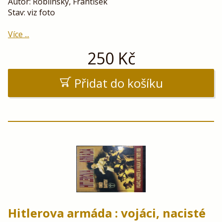
Autor: Roblínský, František
Stav: viz foto
Více ...
250
Kč
Přidat do košíku
Hitlerova armáda : vojáci, nacisté