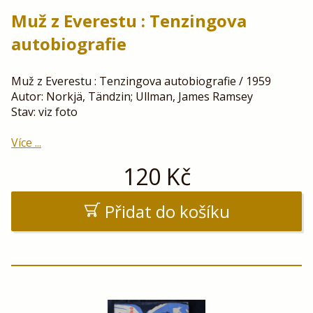
Muž z Everestu : Tenzingova
autobiografie
Muž z Everestu : Tenzingova autobiografie / 1959
Autor: Norkjä, Tändzin; Ullman, James Ramsey
Stav: viz foto
Více ...
120
Kč
Přidat do košíku