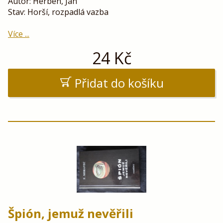
Autor: Herben, Jan
Stav: Horší, rozpadlá vazba
Více ...
24
Kč
Přidat do košíku
Špión, jemuž nevěřili