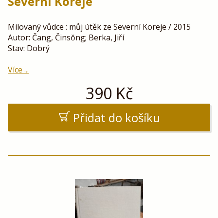
Severní Koreje
Milovaný vůdce : můj útěk ze Severní Koreje / 2015
Autor: Čang, Činsŏng; Berka, Jiří
Stav: Dobrý
Více ...
390
Kč
Přidat do košíku