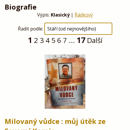
Biografie
Výpis:
Klasický
|
Řádkový
Řadit podle:
1
17
2
3
4
5
6
7
...
Další
Milovaný vůdce : můj útěk ze