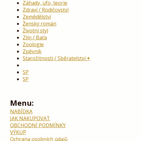
Záhady, ufo, teorie
Zdraví / Rodičovství
Zemědělství
Ženský román
Životní styl
Zlín / Baťa
Zoologie
Zpěvník
Starožitnosti / Sběratelství
SP
SP
Menu:
NABÍDKA
JAK NAKUPOVAT
OBCHODNÍ PODMÍNKY
VÝKUP
Ochrana osobních údajů