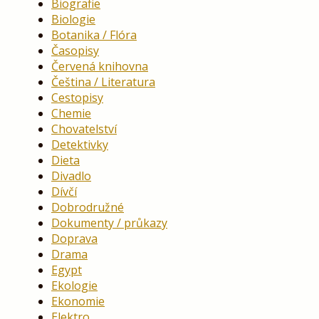
Biografie
Biologie
Botanika / Flóra
Časopisy
Červená knihovna
Čeština / Literatura
Cestopisy
Chemie
Chovatelství
Detektivky
Dieta
Divadlo
Dívčí
Dobrodružné
Dokumenty / průkazy
Doprava
Drama
Egypt
Ekologie
Ekonomie
Elektro