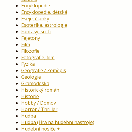
Encyklopedie
Encyklopedie, dětská
Eseje, články
Esoterika, astrologie
Fantasy, sci-fi
Fejetony
Film
Filozofie
Fotografie, film
Fyzika
Geografie / Zeměpis
Geologie
Gramodeska
Historický román
Historie
Hobby / Domov
Horror / Thriller
Hudba
Hudba (Hra na hudební nástroje)
Hudební nosiče