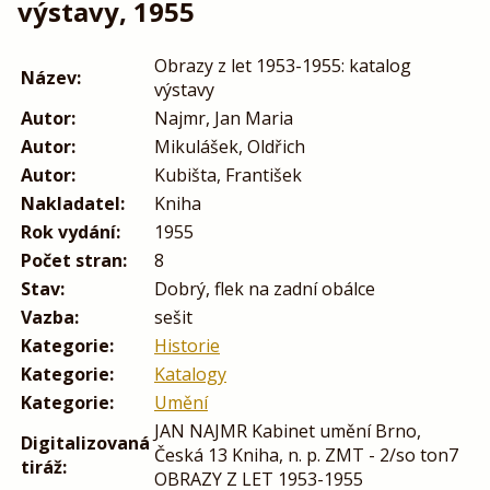
výstavy, 1955
Obrazy z let 1953-1955: katalog
Název:
výstavy
Autor:
Najmr, Jan Maria
Autor:
Mikulášek, Oldřich
Autor:
Kubišta, František
Nakladatel:
Kniha
Rok vydání:
1955
Počet stran:
8
Stav:
Dobrý, flek na zadní obálce
Vazba:
sešit
Kategorie:
Historie
Kategorie:
Katalogy
Kategorie:
Umění
JAN NAJMR Kabinet umění Brno,
Digitalizovaná
Česká 13 Kniha, n. p. ZMT - 2/so ton7
tiráž:
OBRAZY Z LET 1953-1955