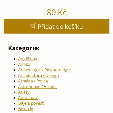
80
Kč
Přidat do košíku
Kategorie:
Angličtina
Antika
Archeologie / Paleontologie
Architektura / Design
Armáda / Policie
Astronomie / Vesmír
Atlasy
Auto moto
Báje a pověsti
Beletrie