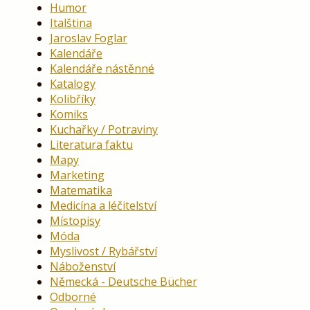
Humor
Italština
Jaroslav Foglar
Kalendáře
Kalendáře nástěnné
Katalogy
Kolibříky
Komiks
Kuchařky / Potraviny
Literatura faktu
Mapy
Marketing
Matematika
Medicína a léčitelství
Místopisy
Móda
Myslivost / Rybářství
Náboženství
Německá - Deutsche Bücher
Odborné