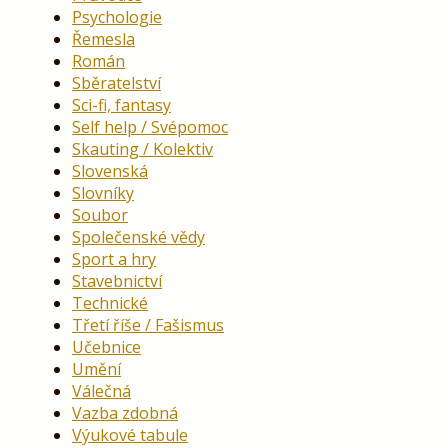
Psychologie
Řemesla
Román
Sběratelství
Sci-fi, fantasy
Self help / Svépomoc
Skauting / Kolektiv
Slovenská
Slovníky
Soubor
Společenské vědy
Sport a hry
Stavebnictví
Technické
Třetí říše / Fašismus
Učebnice
Umění
Válečná
Vazba zdobná
Výukové tabule