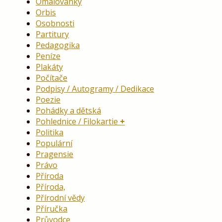
Omalovánky
Orbis
Osobnosti
Partitury
Pedagogika
Peníze
Plakáty
Počítače
Podpisy / Autogramy / Dedikace
Poezie
Pohádky a dětská
Pohlednice / Filokartie
Politika
Populární
Pragensie
Právo
Příroda
Příroda,
Přírodní vědy
Příručka
Průvodce