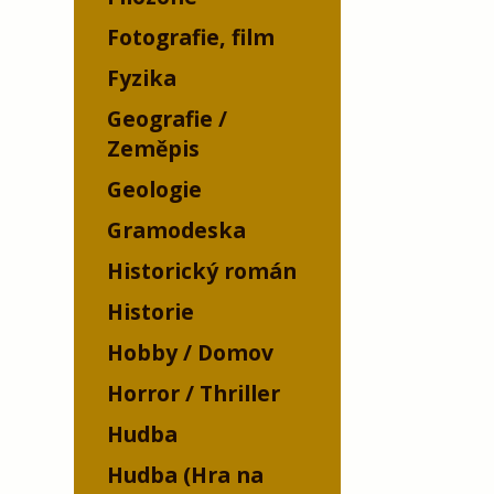
Fotografie, film
Fyzika
Geografie /
Zeměpis
Geologie
Gramodeska
Historický román
Historie
Hobby / Domov
Horror / Thriller
Hudba
Hudba (Hra na