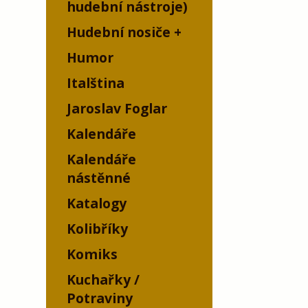
hudební nástroje)
Hudební nosiče
Humor
Italština
Jaroslav Foglar
Kalendáře
Kalendáře
nástěnné
Katalogy
Kolibříky
Komiks
Kuchařky /
Potraviny