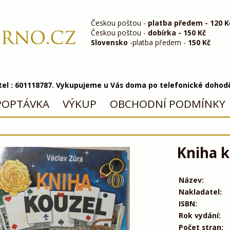
Českou poštou -
platba předem - 120 K
Českou poštou -
dobírka - 150 Kč
Slovensko
-platba předem -
150 Kč
 tel : 601118787. Vykupujeme u Vás doma po telefonické dohod
POPTÁVKA
VÝKUP
OBCHODNÍ PODMÍNKY
Kniha k
Název:
Nakladatel:
ISBN:
Rok vydání:
Počet stran: