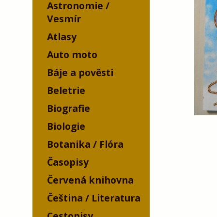
Astronomie /
Vesmír
Atlasy
Auto moto
Báje a pověsti
Beletrie
Biografie
Biologie
Botanika / Flóra
Časopisy
Červená knihovna
Čeština / Literatura
Cestopisy