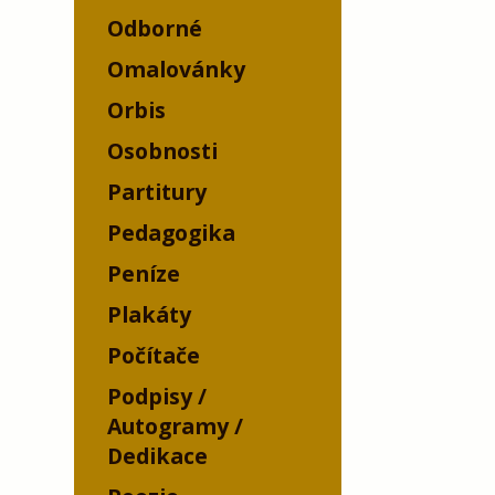
Odborné
Omalovánky
Orbis
Osobnosti
Partitury
Pedagogika
Peníze
Plakáty
Počítače
Podpisy /
Autogramy /
Dedikace