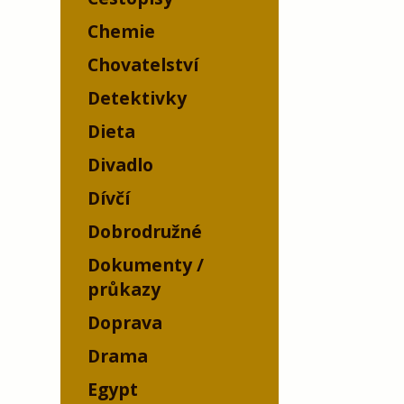
Chemie
Chovatelství
Detektivky
Dieta
Divadlo
Dívčí
Dobrodružné
Dokumenty /
průkazy
Doprava
Drama
Egypt