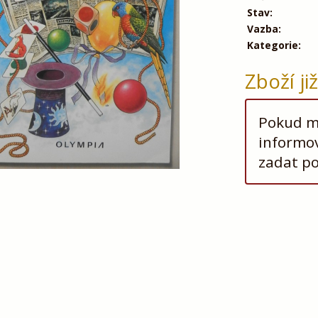
Stav:
Vazba:
Kategorie:
Zboží ji
Pokud má
informov
zadat p