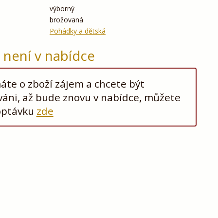
výborný
brožovaná
Pohádky a dětská
ž není v nabídce
te o zboží zájem a chcete být
áni, až bude znovu v nabídce, můžete
optávku
zde