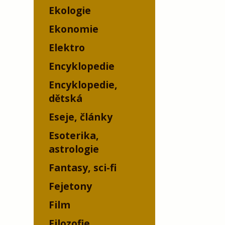
Ekologie
Ekonomie
Elektro
Encyklopedie
Encyklopedie,
dětská
Eseje, články
Esoterika,
astrologie
Fantasy, sci-fi
Fejetony
Film
Filozofie