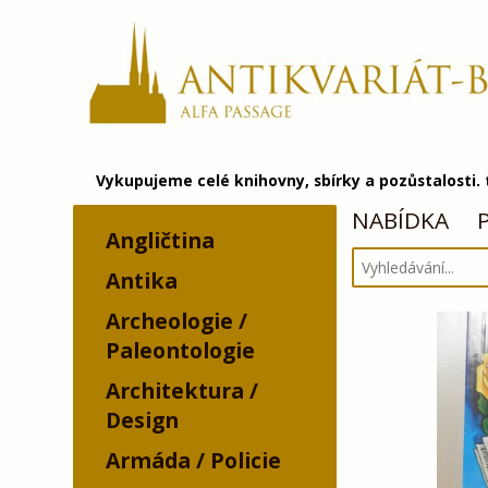
Vykupujeme celé knihovny, sbírky a pozůstalosti.
NABÍDKA
Angličtina
Antika
Archeologie /
Paleontologie
Architektura /
Design
Armáda / Policie