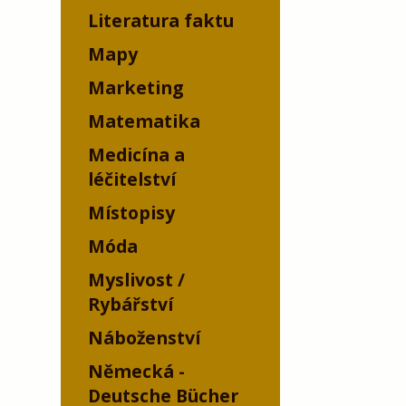
Literatura faktu
Mapy
Marketing
Matematika
Medicína a
léčitelství
Místopisy
Móda
Myslivost /
Rybářství
Náboženství
Německá -
Deutsche Bücher