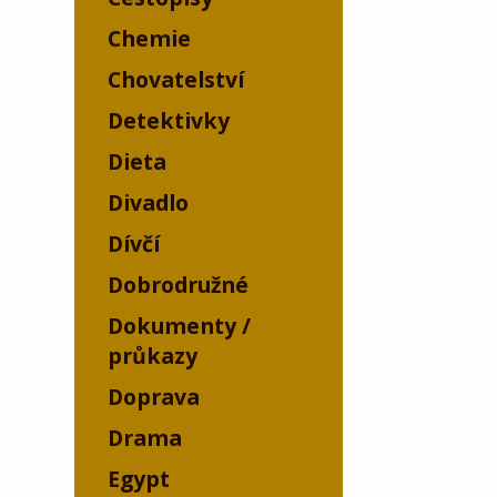
Chemie
Chovatelství
Detektivky
Dieta
Divadlo
Dívčí
Dobrodružné
Dokumenty /
průkazy
Doprava
Drama
Egypt