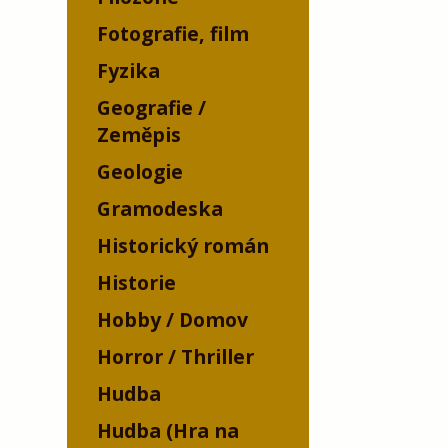
Fotografie, film
Fyzika
Geografie /
Zeměpis
Geologie
Gramodeska
Historický román
Historie
Hobby / Domov
Horror / Thriller
Hudba
Hudba (Hra na