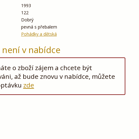
1993
122
Dobrý
pevná s přebalem
Pohádky a dětská
ž není v nabídce
te o zboží zájem a chcete být
áni, až bude znovu v nabídce, můžete
optávku
zde