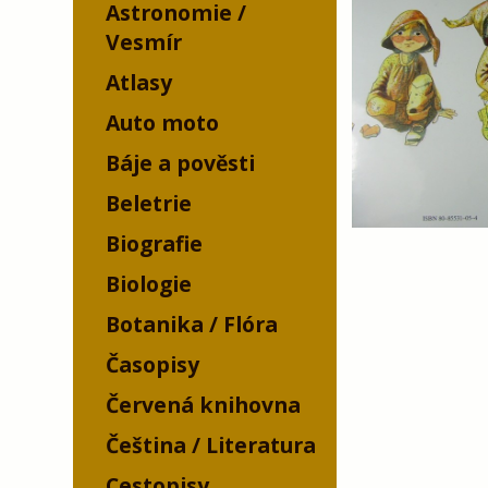
Astronomie /
Vesmír
Atlasy
Auto moto
Báje a pověsti
Beletrie
Biografie
Biologie
Botanika / Flóra
Časopisy
Červená knihovna
Čeština / Literatura
Cestopisy