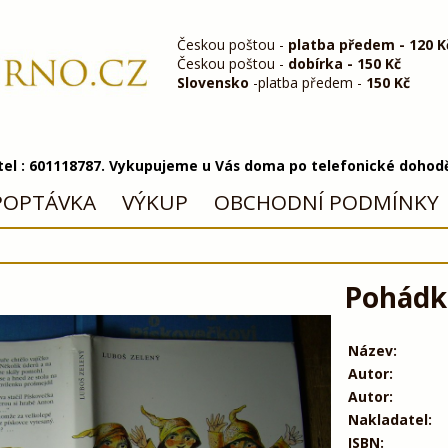
Českou poštou -
platba předem - 120 K
Českou poštou -
dobírka - 150 Kč
Slovensko
-platba předem -
150 Kč
 tel : 601118787. Vykupujeme u Vás doma po telefonické dohod
POPTÁVKA
VÝKUP
OBCHODNÍ PODMÍNKY
Pohádka
Název:
Autor:
Autor:
Nakladatel:
ISBN: