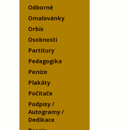
Odborné
Omalovánky
Orbis
Osobnosti
Partitury
Pedagogika
Peníze
Plakáty
Počítače
Podpisy /
Autogramy /
Dedikace