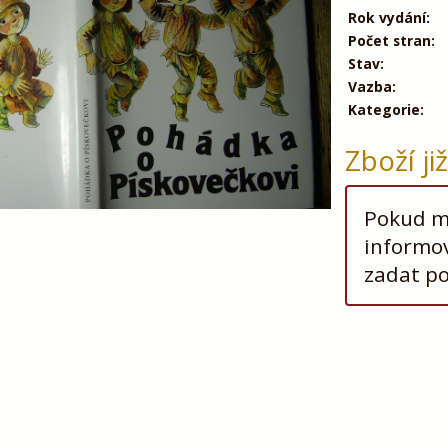
Rok vydání:
Počet stran:
Stav:
Vazba:
Kategorie:
Zboží ji
Pokud má
informov
zadat p