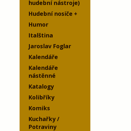
hudební nástroje)
Hudební nosiče
Humor
Italština
Jaroslav Foglar
Kalendáře
Kalendáře
nástěnné
Katalogy
Kolibříky
Komiks
Kuchařky /
Potraviny