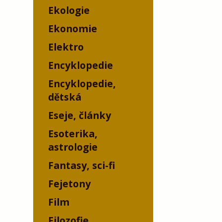
Ekologie
Ekonomie
Elektro
Encyklopedie
Encyklopedie,
dětská
Eseje, články
Esoterika,
astrologie
Fantasy, sci-fi
Fejetony
Film
Filozofie