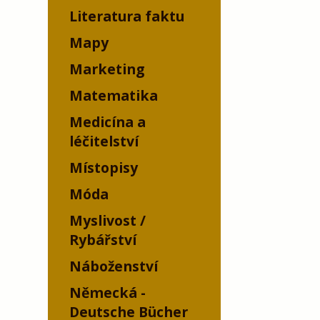
Literatura faktu
Mapy
Marketing
Matematika
Medicína a
léčitelství
Místopisy
Móda
Myslivost /
Rybářství
Náboženství
Německá -
Deutsche Bücher