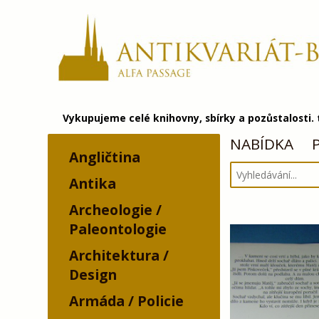
Vykupujeme celé knihovny, sbírky a pozůstalosti.
NABÍDKA
Angličtina
Antika
Archeologie /
Paleontologie
Architektura /
Design
Armáda / Policie