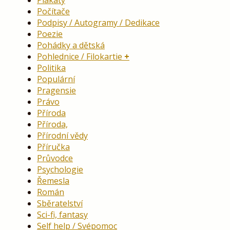
Počítače
Podpisy / Autogramy / Dedikace
Poezie
Pohádky a dětská
Pohlednice / Filokartie
Politika
Populární
Pragensie
Právo
Příroda
Příroda,
Přírodní vědy
Příručka
Průvodce
Psychologie
Řemesla
Román
Sběratelství
Sci-fi, fantasy
Self help / Svépomoc