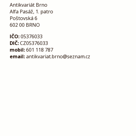
Antikvariát Brno
Alfa Pasáž, 1. patro
Poštovská 6
602 00 BRNO
IČO:
05376033
DIČ:
CZ05376033
mobil:
601 118 787
email:
antikvariat.brno@seznam.cz