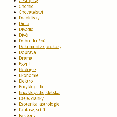
Cestopisy
Chemie
Chovatelství
Detektivky
Dieta
Divadlo
Dívčí
Dobrodružné
Dokumenty / průkazy
Doprava
Drama
Egypt
Ekologie
Ekonomie
Elektro
Encyklopedie
Encyklopedie, dětská
Eseje, články
Esoterika, astrologie
Fantasy, sci-fi
Fejetony