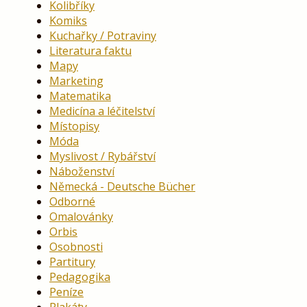
Kolibříky
Komiks
Kuchařky / Potraviny
Literatura faktu
Mapy
Marketing
Matematika
Medicína a léčitelství
Místopisy
Móda
Myslivost / Rybářství
Náboženství
Německá - Deutsche Bücher
Odborné
Omalovánky
Orbis
Osobnosti
Partitury
Pedagogika
Peníze
Plakáty