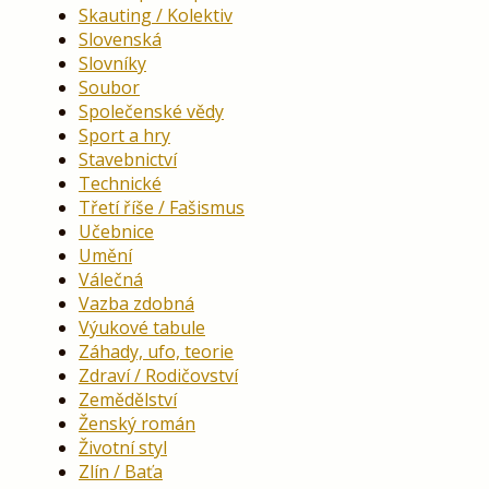
Skauting / Kolektiv
Slovenská
Slovníky
Soubor
Společenské vědy
Sport a hry
Stavebnictví
Technické
Třetí říše / Fašismus
Učebnice
Umění
Válečná
Vazba zdobná
Výukové tabule
Záhady, ufo, teorie
Zdraví / Rodičovství
Zemědělství
Ženský román
Životní styl
Zlín / Baťa