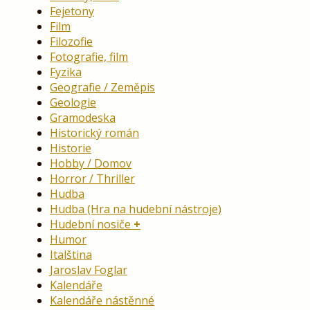
Fejetony
Film
Filozofie
Fotografie, film
Fyzika
Geografie / Zeměpis
Geologie
Gramodeska
Historický román
Historie
Hobby / Domov
Horror / Thriller
Hudba
Hudba (Hra na hudební nástroje)
Hudební nosiče
Humor
Italština
Jaroslav Foglar
Kalendáře
Kalendáře nástěnné