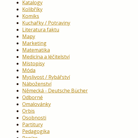
Katalogy
Kolibříky
Komiks
Kuchařky / Potraviny
Literatura faktu
Mapy
Marketing
Matematika
Medicína a léčitelství
Místopisy
Móda
Myslivost / Rybářství
Náboženství
Německá - Deutsche Bücher
Odborné
Omalovánky
Orbis
Osobnosti
Partitury
Pedagogika
Peníze