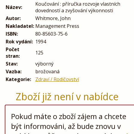
Koučování : příručka rozvoje vlastních
Název:
dovedností a zvyšování výkonnosti
Autor:
Whitmore, John
Nakladatel:
Management Press
ISBN:
80-85603-75-6
Rok vydání:
1994
Počet
125
stran:
Stav:
výborný
Vazba:
brožovaná
Kategorie:
Zdraví / Rodičovství
Zboží již není v nabídce
Pokud máte o zboží zájem a chcete
být informováni, až bude znovu v