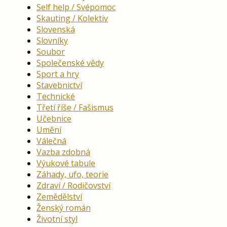
Self help / Svépomoc
Skauting / Kolektiv
Slovenská
Slovníky
Soubor
Společenské vědy
Sport a hry
Stavebnictví
Technické
Třetí říše / Fašismus
Učebnice
Umění
Válečná
Vazba zdobná
Výukové tabule
Záhady, ufo, teorie
Zdraví / Rodičovství
Zemědělství
Ženský román
Životní styl