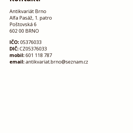
Antikvariát Brno
Alfa Pasáž, 1. patro
Poštovská 6
602 00 BRNO
IČO:
05376033
DIČ:
CZ05376033
mobil:
601 118 787
email:
antikvariat.brno@seznam.cz