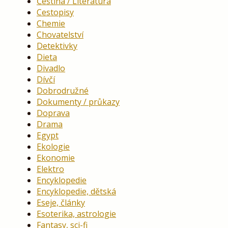
Čeština / Literatura
Cestopisy
Chemie
Chovatelství
Detektivky
Dieta
Divadlo
Dívčí
Dobrodružné
Dokumenty / průkazy
Doprava
Drama
Egypt
Ekologie
Ekonomie
Elektro
Encyklopedie
Encyklopedie, dětská
Eseje, články
Esoterika, astrologie
Fantasy, sci-fi