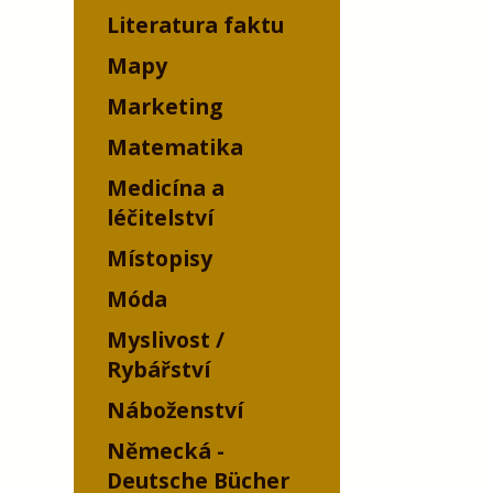
Literatura faktu
Mapy
Marketing
Matematika
Medicína a
léčitelství
Místopisy
Móda
Myslivost /
Rybářství
Náboženství
Německá -
Deutsche Bücher