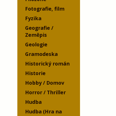
Fotografie, film
Fyzika
Geografie /
Zeměpis
Geologie
Gramodeska
Historický román
Historie
Hobby / Domov
Horror / Thriller
Hudba
Hudba (Hra na