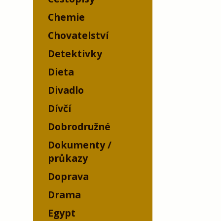
Chemie
Chovatelství
Detektivky
Dieta
Divadlo
Dívčí
Dobrodružné
Dokumenty /
průkazy
Doprava
Drama
Egypt