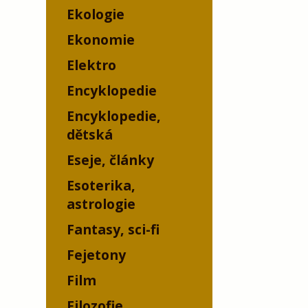
Ekologie
Ekonomie
Elektro
Encyklopedie
Encyklopedie,
dětská
Eseje, články
Esoterika,
astrologie
Fantasy, sci-fi
Fejetony
Film
Filozofie