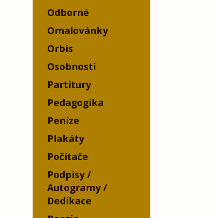
Odborné
Omalovánky
Orbis
Osobnosti
Partitury
Pedagogika
Peníze
Plakáty
Počítače
Podpisy /
Autogramy /
Dedikace