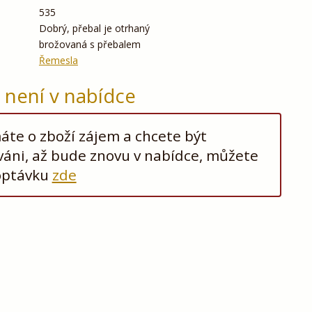
535
Dobrý, přebal je otrhaný
brožovaná s přebalem
Řemesla
ž není v nabídce
te o zboží zájem a chcete být
áni, až bude znovu v nabídce, můžete
optávku
zde