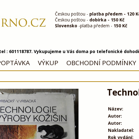
Českou poštou -
platba předem - 120 K
Českou poštou -
dobírka - 150 Kč
Slovensko
-platba předem -
150 Kč
 tel : 601118787. Vykupujeme u Vás doma po telefonické dohod
POPTÁVKA
VÝKUP
OBCHODNÍ PODMÍNKY
Technol
Název:
Autor:
Autor:
Nakladatel:
Rok vydání: