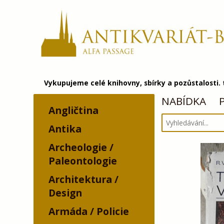
Vykupujeme celé knihovny, sbírky a pozůstalosti.
NABÍDKA
Angličtina
Antika
Archeologie /
Paleontologie
Architektura /
Design
Armáda / Policie