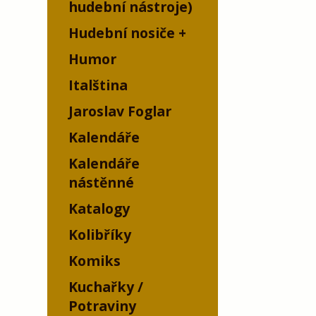
hudební nástroje)
Hudební nosiče
Humor
Italština
Jaroslav Foglar
Kalendáře
Kalendáře
nástěnné
Katalogy
Kolibříky
Komiks
Kuchařky /
Potraviny