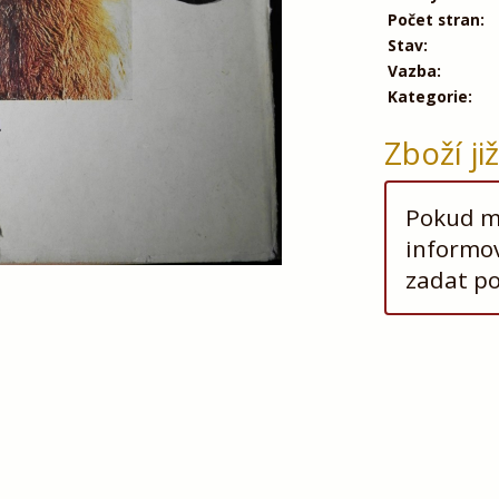
Počet stran:
Stav:
Vazba:
Kategorie:
Zboží ji
Pokud má
informov
zadat p