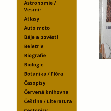
Astronomie /
Vesmír
Atlasy
Auto moto
Báje a pověsti
Beletrie
Biografie
Biologie
Botanika / Flóra
Časopisy
Červená knihovna
Čeština / Literatura
Cestopisy