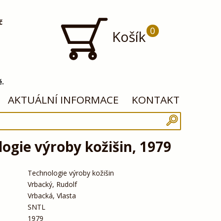
č
0
Košík
ě.
AKTUÁLNÍ INFORMACE
KONTAKT
ogie výroby kožišin, 1979
Technologie výroby kožišin
Vrbacký, Rudolf
Vrbacká, Vlasta
SNTL
1979