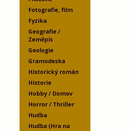
Fotografie, film
Fyzika
Geografie /
Zeměpis
Geologie
Gramodeska
Historický román
Historie
Hobby / Domov
Horror / Thriller
Hudba
Hudba (Hra na