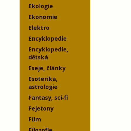
Ekologie
Ekonomie
Elektro
Encyklopedie
Encyklopedie,
dětská
Eseje, články
Esoterika,
astrologie
Fantasy, sci-fi
Fejetony
Film
Filozofie