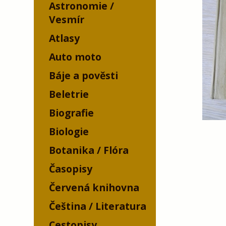
Astronomie /
Vesmír
Atlasy
Auto moto
Báje a pověsti
Beletrie
Biografie
Biologie
Botanika / Flóra
Časopisy
Červená knihovna
Čeština / Literatura
Cestopisy