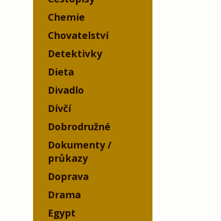
Chemie
Chovatelství
Detektivky
Dieta
Divadlo
Dívčí
Dobrodružné
Dokumenty /
průkazy
Doprava
Drama
Egypt