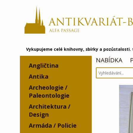
Vykupujeme celé knihovny, sbírky a pozůstalosti.
NABÍDKA
Angličtina
Antika
Archeologie /
Paleontologie
Architektura /
Design
Armáda / Policie