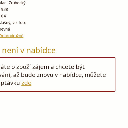
Vlad. Zrubecký
1938
104
slušný, viz foto
pevná
Dobrodružné
ž není v nabídce
te o zboží zájem a chcete být
áni, až bude znovu v nabídce, můžete
optávku
zde