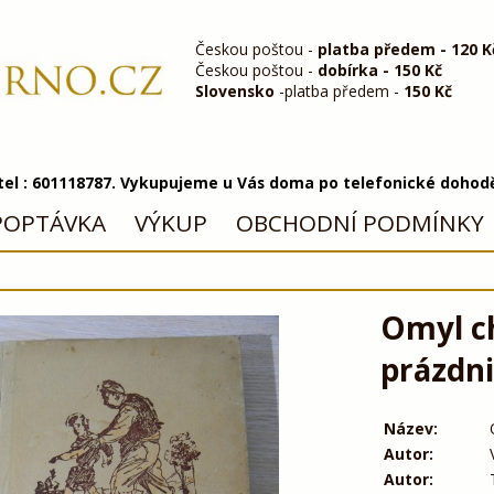
Českou poštou -
platba předem - 120 K
Českou poštou -
dobírka - 150 Kč
Slovensko
-platba předem -
150 Kč
 tel : 601118787. Vykupujeme u Vás doma po telefonické dohod
POPTÁVKA
VÝKUP
OBCHODNÍ PODMÍNKY
Omyl ch
prázdni
Název:
Autor:
Autor: