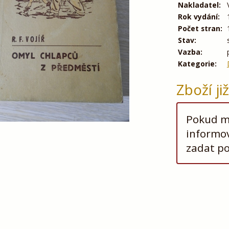
Nakladatel:
Rok vydání:
Počet stran:
Stav:
Vazba:
Kategorie:
Zboží ji
Pokud má
informov
zadat p