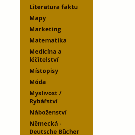
Literatura faktu
Mapy
Marketing
Matematika
Medicína a
léčitelství
Místopisy
Móda
Myslivost /
Rybářství
Náboženství
Německá -
Deutsche Bücher