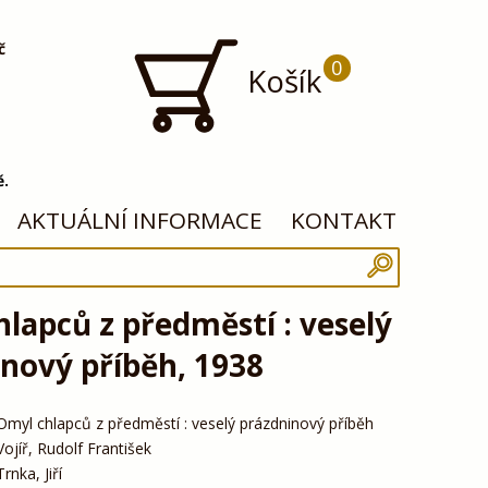
č
0
Košík
ě.
AKTUÁLNÍ INFORMACE
KONTAKT
lapců z předměstí : veselý
nový příběh, 1938
Omyl chlapců z předměstí : veselý prázdninový příběh
Vojíř, Rudolf František
Trnka, Jiří