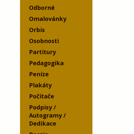
Odborné
Omalovánky
Orbis
Osobnosti
Partitury
Pedagogika
Peníze
Plakáty
Počítače
Podpisy /
Autogramy /
Dedikace