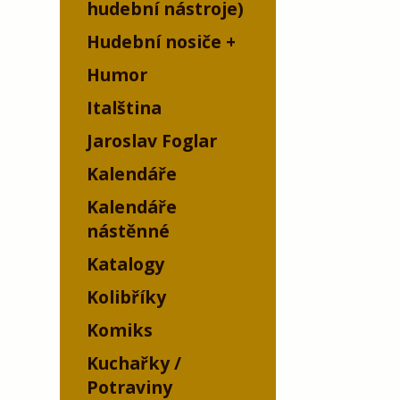
hudební nástroje)
Hudební nosiče
Humor
Italština
Jaroslav Foglar
Kalendáře
Kalendáře
nástěnné
Katalogy
Kolibříky
Komiks
Kuchařky /
Potraviny