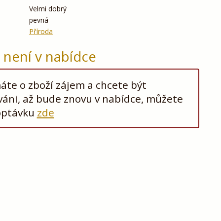
Velmi dobrý
pevná
Příroda
ž není v nabídce
te o zboží zájem a chcete být
áni, až bude znovu v nabídce, můžete
optávku
zde