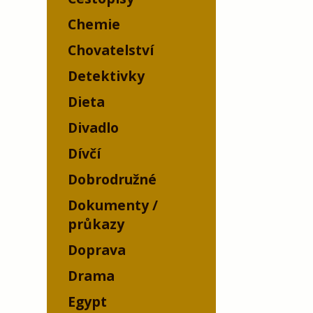
Chemie
Chovatelství
Detektivky
Dieta
Divadlo
Dívčí
Dobrodružné
Dokumenty /
průkazy
Doprava
Drama
Egypt