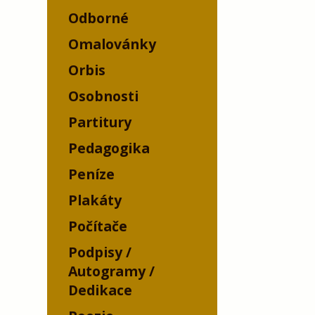
Odborné
Omalovánky
Orbis
Osobnosti
Partitury
Pedagogika
Peníze
Plakáty
Počítače
Podpisy /
Autogramy /
Dedikace