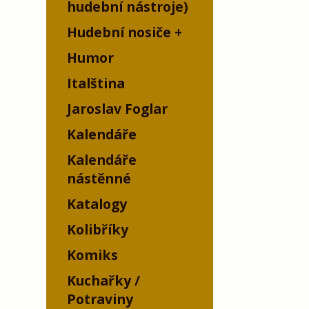
hudební nástroje)
Hudební nosiče
Humor
Italština
Jaroslav Foglar
Kalendáře
Kalendáře
nástěnné
Katalogy
Kolibříky
Komiks
Kuchařky /
Potraviny