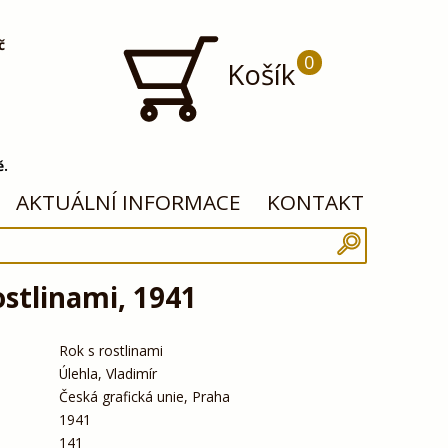
č
0
Košík
ě.
AKTUÁLNÍ INFORMACE
KONTAKT
ostlinami, 1941
Rok s rostlinami
Úlehla, Vladimír
Česká grafická unie, Praha
1941
141