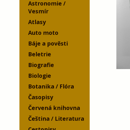
Astronomie /
Vesmír
Atlasy
Auto moto
Báje a pověsti
Beletrie
Biografie
Biologie
Botanika / Flóra
Časopisy
Červená knihovna
Čeština / Literatura
Cestopisy