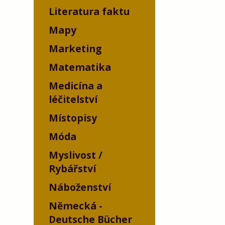
Literatura faktu
Mapy
Marketing
Matematika
Medicína a
léčitelství
Místopisy
Móda
Myslivost /
Rybářství
Náboženství
Německá -
Deutsche Bücher