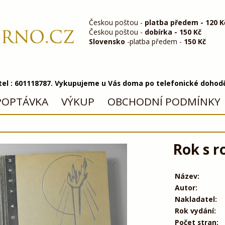
Českou poštou -
platba předem - 120 K
Českou poštou -
dobírka - 150 Kč
Slovensko
-platba předem -
150 Kč
 tel : 601118787. Vykupujeme u Vás doma po telefonické dohod
POPTÁVKA
VÝKUP
OBCHODNÍ PODMÍNKY
Rok s r
Název:
Autor:
Nakladatel:
Rok vydání:
Počet stran: