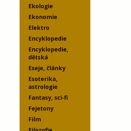
Ekologie
Ekonomie
Elektro
Encyklopedie
Encyklopedie,
dětská
Eseje, články
Esoterika,
astrologie
Fantasy, sci-fi
Fejetony
Film
Filozofie