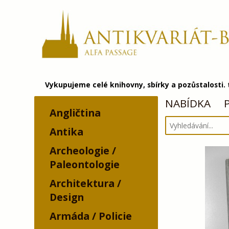
Vykupujeme celé knihovny, sbírky a pozůstalosti.
NABÍDKA
Angličtina
Antika
Archeologie /
Paleontologie
Architektura /
Design
Armáda / Policie