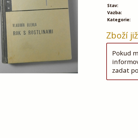
Stav:
Vazba:
Kategorie:
Zboží ji
Pokud má
informov
zadat p