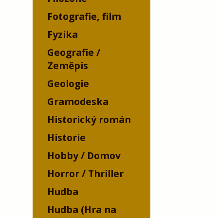
Fotografie, film
Fyzika
Geografie /
Zeměpis
Geologie
Gramodeska
Historický román
Historie
Hobby / Domov
Horror / Thriller
Hudba
Hudba (Hra na