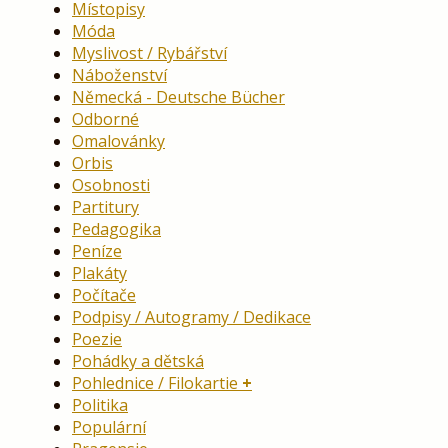
Místopisy
Móda
Myslivost / Rybářství
Náboženství
Německá - Deutsche Bücher
Odborné
Omalovánky
Orbis
Osobnosti
Partitury
Pedagogika
Peníze
Plakáty
Počítače
Podpisy / Autogramy / Dedikace
Poezie
Pohádky a dětská
Pohlednice / Filokartie
Politika
Populární