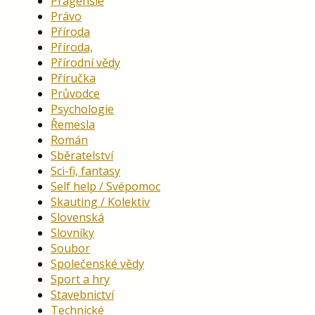
Pragensie
Právo
Příroda
Příroda,
Přírodní vědy
Příručka
Průvodce
Psychologie
Řemesla
Román
Sběratelství
Sci-fi, fantasy
Self help / Svépomoc
Skauting / Kolektiv
Slovenská
Slovníky
Soubor
Společenské vědy
Sport a hry
Stavebnictví
Technické