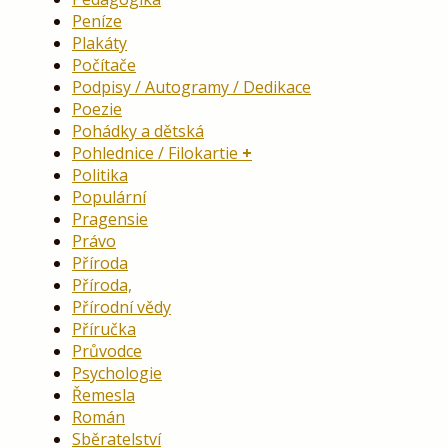
Peníze
Plakáty
Počítače
Podpisy / Autogramy / Dedikace
Poezie
Pohádky a dětská
Pohlednice / Filokartie
Politika
Populární
Pragensie
Právo
Příroda
Příroda,
Přírodní vědy
Příručka
Průvodce
Psychologie
Řemesla
Román
Sběratelství