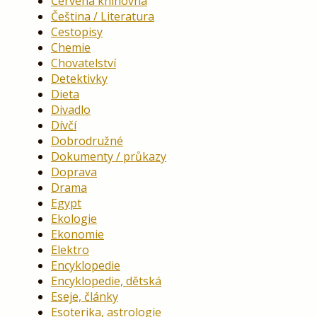
Červená knihovna
Čeština / Literatura
Cestopisy
Chemie
Chovatelství
Detektivky
Dieta
Divadlo
Dívčí
Dobrodružné
Dokumenty / průkazy
Doprava
Drama
Egypt
Ekologie
Ekonomie
Elektro
Encyklopedie
Encyklopedie, dětská
Eseje, články
Esoterika, astrologie