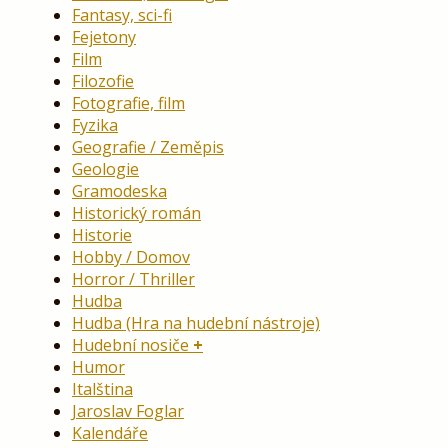
Fantasy, sci-fi
Fejetony
Film
Filozofie
Fotografie, film
Fyzika
Geografie / Zeměpis
Geologie
Gramodeska
Historický román
Historie
Hobby / Domov
Horror / Thriller
Hudba
Hudba (Hra na hudební nástroje)
Hudební nosiče
Humor
Italština
Jaroslav Foglar
Kalendáře