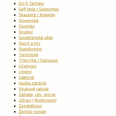
Sci-fi, fantasy
Self help / Svépomoc
Skauting / Kolektiv
Slovenská
Slovníky
Soubor
Společenské vědy
Sport a hry
Stavebnictví
Technické
Třetí říše / Fašismus
Učebnice
Umění
Válečná
Vazba zdobná
Výukové tabule
Záhady, ufo, teorie
Zdraví / Rodičovství
Zemědělství
Ženský román