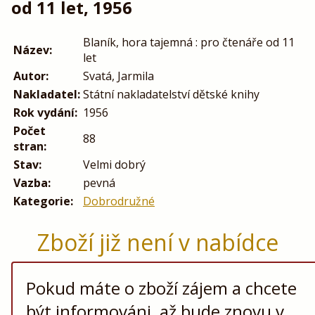
od 11 let, 1956
Blaník, hora tajemná : pro čtenáře od 11
Název:
let
Autor:
Svatá, Jarmila
Nakladatel:
Státní nakladatelství dětské knihy
Rok vydání:
1956
Počet
88
stran:
Stav:
Velmi dobrý
Vazba:
pevná
Kategorie:
Dobrodružné
Zboží již není v nabídce
Pokud máte o zboží zájem a chcete
být informováni, až bude znovu v