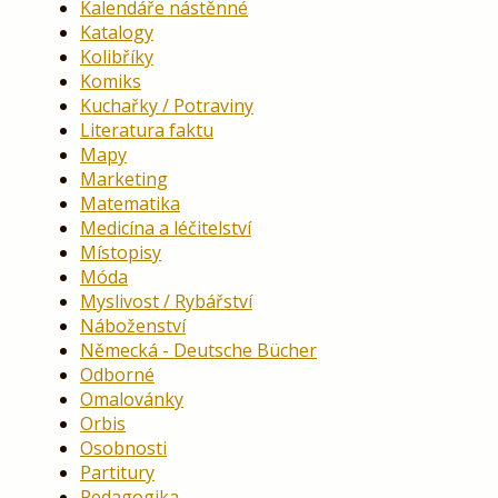
Kalendáře nástěnné
Katalogy
Kolibříky
Komiks
Kuchařky / Potraviny
Literatura faktu
Mapy
Marketing
Matematika
Medicína a léčitelství
Místopisy
Móda
Myslivost / Rybářství
Náboženství
Německá - Deutsche Bücher
Odborné
Omalovánky
Orbis
Osobnosti
Partitury
Pedagogika