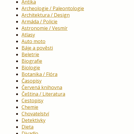
Antika
Archeologie / Paleontologie
Architektura / Design
Armáda / Policie
Astronomie / Vesmír
Atlasy
Auto moto
Báje a pověsti
Beletrie
Biografie
Biologie
Botanika / Flóra
Časopisy
Červená knihovna
Čeština / Literatura
Cestopisy
Chemie
Chovatelství
Detektivky
Dieta
Divadlo