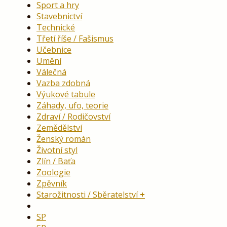
Sport a hry
Stavebnictví
Technické
Třetí říše / Fašismus
Učebnice
Umění
Válečná
Vazba zdobná
Výukové tabule
Záhady, ufo, teorie
Zdraví / Rodičovství
Zemědělství
Ženský román
Životní styl
Zlín / Baťa
Zoologie
Zpěvník
Starožitnosti / Sběratelství
SP