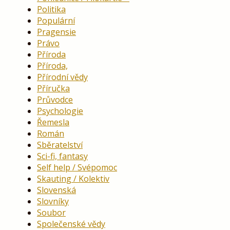
Politika
Populární
Pragensie
Právo
Příroda
Příroda,
Přírodní vědy
Příručka
Průvodce
Psychologie
Řemesla
Román
Sběratelství
Sci-fi, fantasy
Self help / Svépomoc
Skauting / Kolektiv
Slovenská
Slovníky
Soubor
Společenské vědy