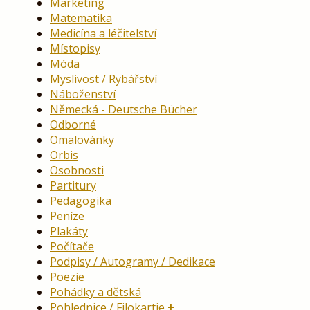
Marketing
Matematika
Medicína a léčitelství
Místopisy
Móda
Myslivost / Rybářství
Náboženství
Německá - Deutsche Bücher
Odborné
Omalovánky
Orbis
Osobnosti
Partitury
Pedagogika
Peníze
Plakáty
Počítače
Podpisy / Autogramy / Dedikace
Poezie
Pohádky a dětská
Pohlednice / Filokartie