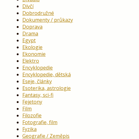
Dívčí
Dobrodružné
Dokumenty / průkazy
Doprava
Drama
Egypt
Ekologie
Ekonomie
Elektro
Encyklopedie
Encyklopedie, dětská
Eseje, články
Esoterika, astrologie
Fantasy, sci-fi
Fejetony
Film
Filozofie
Fotografie, film
Fyzika
Geografie / Zeměpis