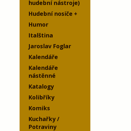
hudební nástroje)
Hudební nosiče
Humor
Italština
Jaroslav Foglar
Kalendáře
Kalendáře
nástěnné
Katalogy
Kolibříky
Komiks
Kuchařky /
Potraviny