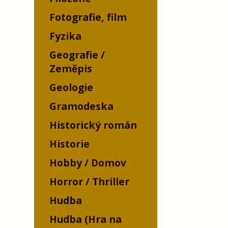
Fotografie, film
Fyzika
Geografie /
Zeměpis
Geologie
Gramodeska
Historický román
Historie
Hobby / Domov
Horror / Thriller
Hudba
Hudba (Hra na