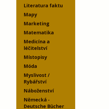
Literatura faktu
Mapy
Marketing
Matematika
Medicína a
léčitelství
Místopisy
Móda
Myslivost /
Rybářství
Náboženství
Německá -
Deutsche Bücher