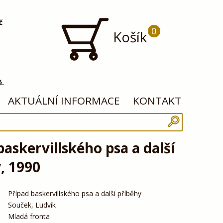
č
0
Košík
ě.
AKTUÁLNÍ INFORMACE
KONTAKT
baskervillského psa a další
, 1990
Případ baskervillského psa a další příběhy
Souček, Ludvík
Mladá fronta