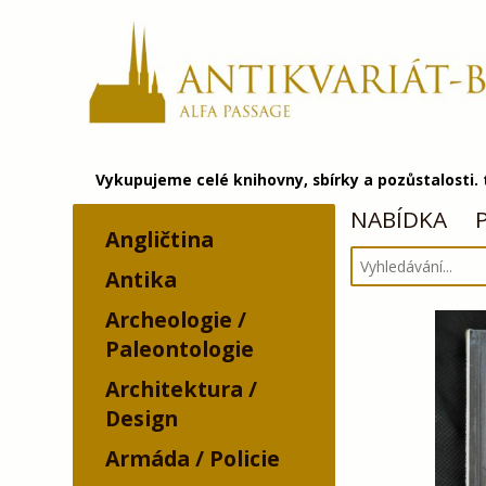
Vykupujeme celé knihovny, sbírky a pozůstalosti.
NABÍDKA
Angličtina
Antika
Archeologie /
Paleontologie
Architektura /
Design
Armáda / Policie