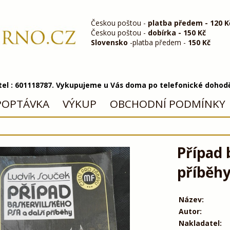
Českou poštou -
platba předem - 120 K
Českou poštou -
dobírka - 150 Kč
Slovensko
-platba předem -
150 Kč
 tel : 601118787. Vykupujeme u Vás doma po telefonické dohod
POPTÁVKA
VÝKUP
OBCHODNÍ PODMÍNKY
Případ 
příběhy
Název:
Autor:
Nakladatel: