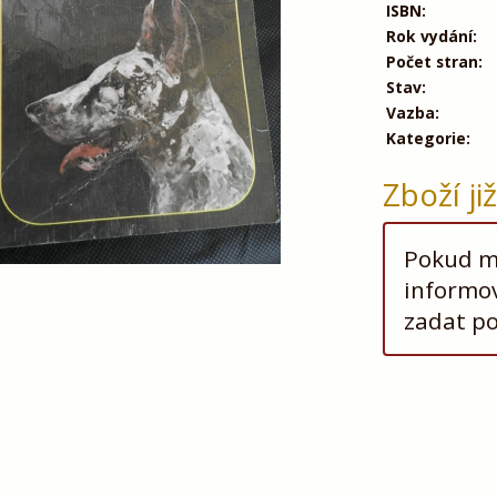
ISBN:
Rok vydání:
Počet stran:
Stav:
Vazba:
Kategorie:
Zboží ji
Pokud má
informov
zadat p