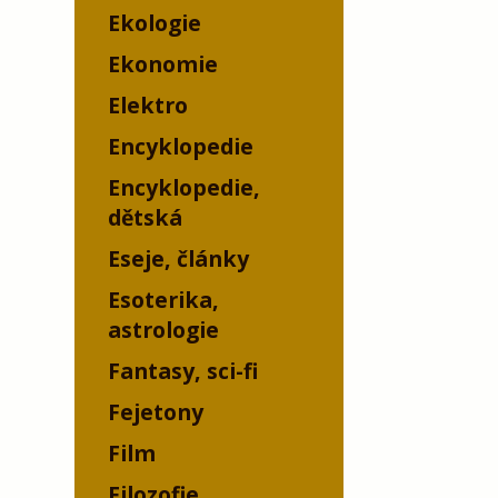
Ekologie
Ekonomie
Elektro
Encyklopedie
Encyklopedie,
dětská
Eseje, články
Esoterika,
astrologie
Fantasy, sci-fi
Fejetony
Film
Filozofie