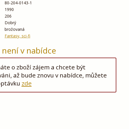
80-204-0143-1
1990
206
Dobrý
brožovaná
Fantasy, sci-fi
ž není v nabídce
te o zboží zájem a chcete být
áni, až bude znovu v nabídce, můžete
optávku
zde