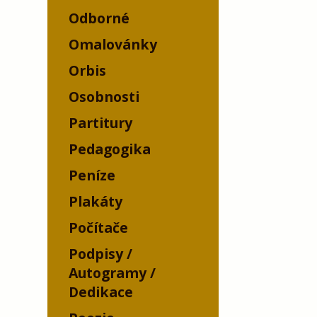
Odborné
Omalovánky
Orbis
Osobnosti
Partitury
Pedagogika
Peníze
Plakáty
Počítače
Podpisy /
Autogramy /
Dedikace