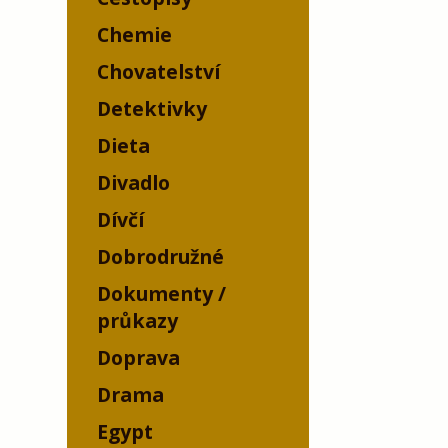
Chemie
Chovatelství
Detektivky
Dieta
Divadlo
Dívčí
Dobrodružné
Dokumenty /
průkazy
Doprava
Drama
Egypt