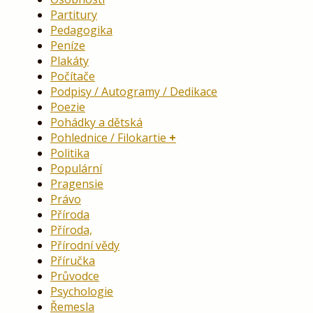
Partitury
Pedagogika
Peníze
Plakáty
Počítače
Podpisy / Autogramy / Dedikace
Poezie
Pohádky a dětská
Pohlednice / Filokartie
Politika
Populární
Pragensie
Právo
Příroda
Příroda,
Přírodní vědy
Příručka
Průvodce
Psychologie
Řemesla