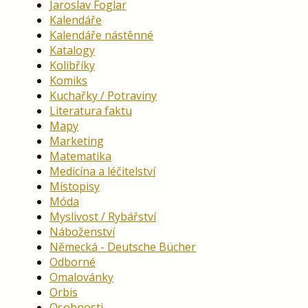
Jaroslav Foglar
Kalendáře
Kalendáře nástěnné
Katalogy
Kolibříky
Komiks
Kuchařky / Potraviny
Literatura faktu
Mapy
Marketing
Matematika
Medicína a léčitelství
Místopisy
Móda
Myslivost / Rybářství
Náboženství
Německá - Deutsche Bücher
Odborné
Omalovánky
Orbis
Osobnosti