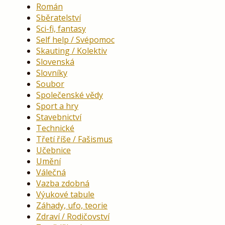
Román
Sběratelství
Sci-fi, fantasy
Self help / Svépomoc
Skauting / Kolektiv
Slovenská
Slovníky
Soubor
Společenské vědy
Sport a hry
Stavebnictví
Technické
Třetí říše / Fašismus
Učebnice
Umění
Válečná
Vazba zdobná
Výukové tabule
Záhady, ufo, teorie
Zdraví / Rodičovství