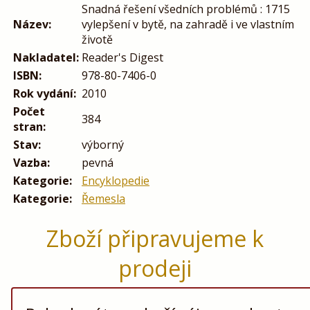
Snadná řešení všedních problémů : 1715
Název:
vylepšení v bytě, na zahradě i ve vlastním
životě
Nakladatel:
Reader's Digest
ISBN:
978-80-7406-0
Rok vydání:
2010
Počet
384
stran:
Stav:
výborný
Vazba:
pevná
Kategorie:
Encyklopedie
Kategorie:
Řemesla
Zboží připravujeme k
prodeji