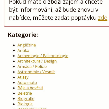
Pokud máte o zboží zájem a chcete
být informováni, až bude znovu v
nabídce, můžete zadat poptávku
zde
Kategorie:
Angličtina
Antika
Archeologie / Paleontologie
Architektura / Design
Armáda / Policie
Astronomie / Vesmír
Atlasy
Auto moto
Báje a pověsti
Beletrie
Biografie
Biologie