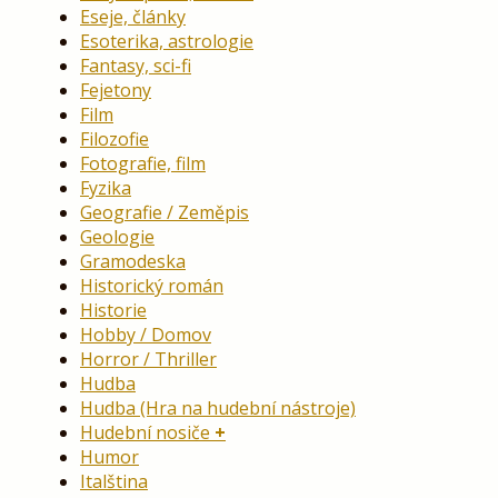
Eseje, články
Esoterika, astrologie
Fantasy, sci-fi
Fejetony
Film
Filozofie
Fotografie, film
Fyzika
Geografie / Zeměpis
Geologie
Gramodeska
Historický román
Historie
Hobby / Domov
Horror / Thriller
Hudba
Hudba (Hra na hudební nástroje)
Hudební nosiče
Humor
Italština