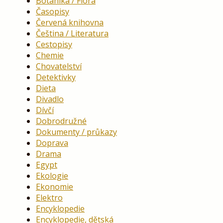
Botanika / Flóra
Časopisy
Červená knihovna
Čeština / Literatura
Cestopisy
Chemie
Chovatelství
Detektivky
Dieta
Divadlo
Dívčí
Dobrodružné
Dokumenty / průkazy
Doprava
Drama
Egypt
Ekologie
Ekonomie
Elektro
Encyklopedie
Encyklopedie, dětská