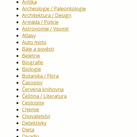
Antika
Archeologie / Paleontologie
Architektura / Design
Armáda / Policie
Astronomie / Vesmír
Atlasy
Auto moto
Báje a pověsti
Beletrie
Biografie
Biologie
Botanika / Flóra
Časopisy
Červená knihovna
Čeština / Literatura
Cestopisy
Chemie
Chovatelství
Detektivky
Dieta
Divadlo