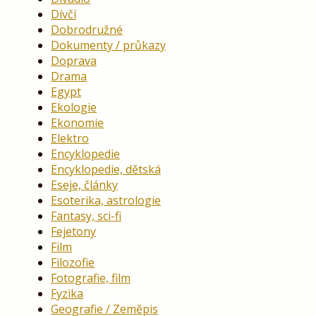
Dívčí
Dobrodružné
Dokumenty / průkazy
Doprava
Drama
Egypt
Ekologie
Ekonomie
Elektro
Encyklopedie
Encyklopedie, dětská
Eseje, články
Esoterika, astrologie
Fantasy, sci-fi
Fejetony
Film
Filozofie
Fotografie, film
Fyzika
Geografie / Zeměpis