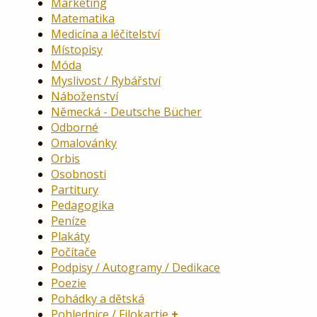
Marketing
Matematika
Medicína a léčitelství
Místopisy
Móda
Myslivost / Rybářství
Náboženství
Německá - Deutsche Bücher
Odborné
Omalovánky
Orbis
Osobnosti
Partitury
Pedagogika
Peníze
Plakáty
Počítače
Podpisy / Autogramy / Dedikace
Poezie
Pohádky a dětská
Pohlednice / Filokartie