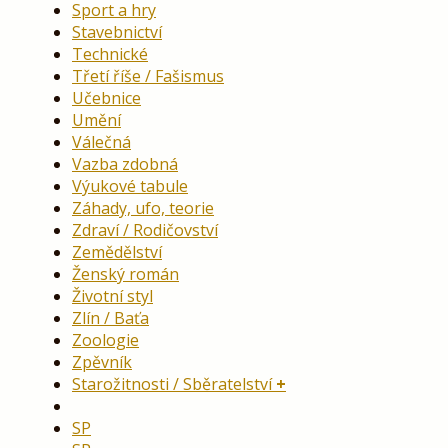
Sport a hry
Stavebnictví
Technické
Třetí říše / Fašismus
Učebnice
Umění
Válečná
Vazba zdobná
Výukové tabule
Záhady, ufo, teorie
Zdraví / Rodičovství
Zemědělství
Ženský román
Životní styl
Zlín / Baťa
Zoologie
Zpěvník
Starožitnosti / Sběratelství
SP