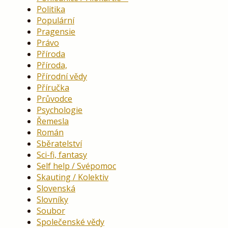
Politika
Populární
Pragensie
Právo
Příroda
Příroda,
Přírodní vědy
Příručka
Průvodce
Psychologie
Řemesla
Román
Sběratelství
Sci-fi, fantasy
Self help / Svépomoc
Skauting / Kolektiv
Slovenská
Slovníky
Soubor
Společenské vědy