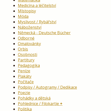
Medicína a léčitelství
Místopisy
Móda
Myslivost / Rybářství
Náboženství
Německá - Deutsche Bücher
Odborné
Omalovánky
Orbis
Osobnosti
Partitury
Pedagogika
Peníze
Plakáty
Počítače
Podpisy / Autogramy / Dedikace
Poezie
Pohádky a dětská
Pohlednice / Filokartie
Politika