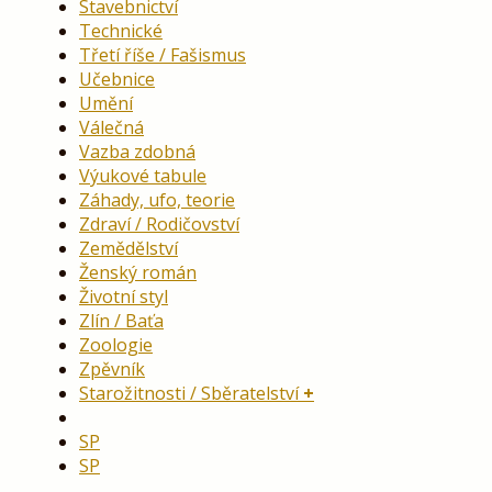
Stavebnictví
Technické
Třetí říše / Fašismus
Učebnice
Umění
Válečná
Vazba zdobná
Výukové tabule
Záhady, ufo, teorie
Zdraví / Rodičovství
Zemědělství
Ženský román
Životní styl
Zlín / Baťa
Zoologie
Zpěvník
Starožitnosti / Sběratelství
SP
SP