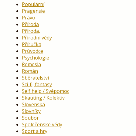
Populární
Pragensie
Právo
Příroda
Příroda,
Přírodní vědy
Příručka
Průvodce
Psychologie
Řemesla
Román
Sběratelství
Sci-fi, fantasy
Self help / Svépomoc
Skauting / Kolektiv
Slovenská
Slovníky
Soubor
Společenské vědy
Sport a hry