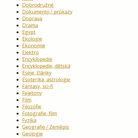
Dobrodružné
Dokumenty / průkazy
Doprava
Drama
Egypt
Ekologie
Ekonomie
Elektro
Encyklopedie
Encyklopedie, dětská
Eseje, články
Esoterika, astrologie
Fantasy, sci-fi
Fejetony
Film
Filozofie
Fotografie, film
Fyzika
Geografie / Zeměpis
Geologie