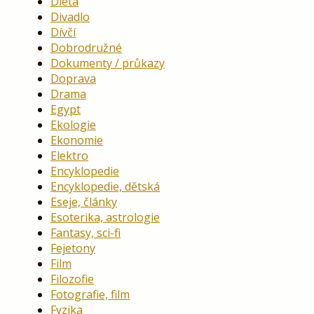
Dieta
Divadlo
Dívčí
Dobrodružné
Dokumenty / průkazy
Doprava
Drama
Egypt
Ekologie
Ekonomie
Elektro
Encyklopedie
Encyklopedie, dětská
Eseje, články
Esoterika, astrologie
Fantasy, sci-fi
Fejetony
Film
Filozofie
Fotografie, film
Fyzika