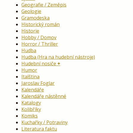
Geografie / Zeměpis
Geologie
Gramodeska
Historický román
Historie
Hobby / Domov
Horror / Thriller
Hudba
Hudba (Hra na hudební nástroje)
Hudební nosiče
Humor
Italština
Jaroslav Foglar
Kalendáře
Kalendáře nástěnné
Katalogy
Kolibříky
Komiks
Kuchařky / Potraviny
Literatura faktu