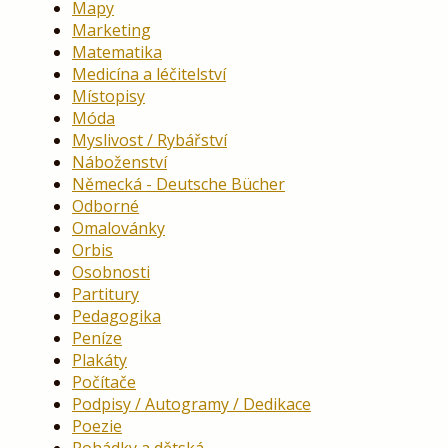
Mapy
Marketing
Matematika
Medicína a léčitelství
Místopisy
Móda
Myslivost / Rybářství
Náboženství
Německá - Deutsche Bücher
Odborné
Omalovánky
Orbis
Osobnosti
Partitury
Pedagogika
Peníze
Plakáty
Počítače
Podpisy / Autogramy / Dedikace
Poezie
Pohádky a dětská