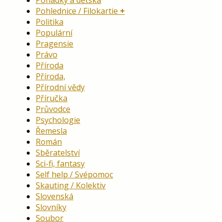
Pohlednice / Filokartie
Politika
Populární
Pragensie
Právo
Příroda
Příroda,
Přírodní vědy
Příručka
Průvodce
Psychologie
Řemesla
Román
Sběratelství
Sci-fi, fantasy
Self help / Svépomoc
Skauting / Kolektiv
Slovenská
Slovníky
Soubor