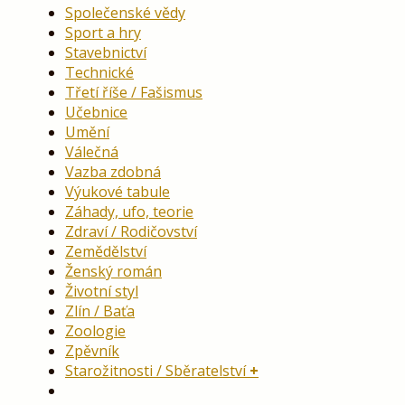
Společenské vědy
Sport a hry
Stavebnictví
Technické
Třetí říše / Fašismus
Učebnice
Umění
Válečná
Vazba zdobná
Výukové tabule
Záhady, ufo, teorie
Zdraví / Rodičovství
Zemědělství
Ženský román
Životní styl
Zlín / Baťa
Zoologie
Zpěvník
Starožitnosti / Sběratelství