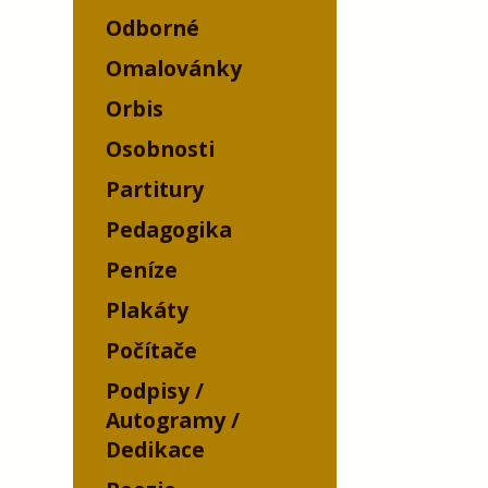
Odborné
Omalovánky
Orbis
Osobnosti
Partitury
Pedagogika
Peníze
Plakáty
Počítače
Podpisy /
Autogramy /
Dedikace