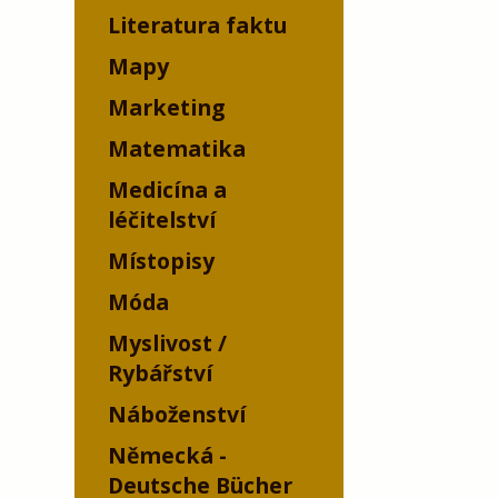
Literatura faktu
Mapy
Marketing
Matematika
Medicína a
léčitelství
Místopisy
Móda
Myslivost /
Rybářství
Náboženství
Německá -
Deutsche Bücher