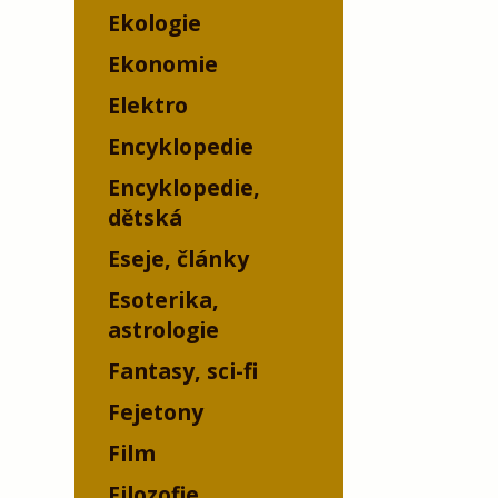
Ekologie
Ekonomie
Elektro
Encyklopedie
Encyklopedie,
dětská
Eseje, články
Esoterika,
astrologie
Fantasy, sci-fi
Fejetony
Film
Filozofie