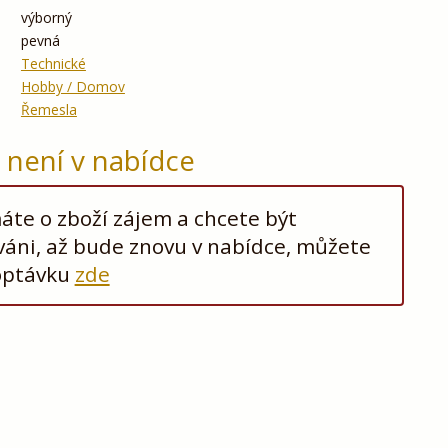
výborný
pevná
Technické
Hobby / Domov
Řemesla
ž není v nabídce
te o zboží zájem a chcete být
áni, až bude znovu v nabídce, můžete
optávku
zde