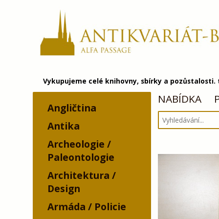
Vykupujeme celé knihovny, sbírky a pozůstalosti.
NABÍDKA
Angličtina
Antika
Archeologie /
Paleontologie
Architektura /
Design
Armáda / Policie