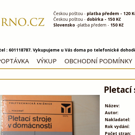
Českou poštou -
platba předem - 120 K
Českou poštou -
dobírka - 150 Kč
Slovensko
-platba předem -
150 Kč
 tel : 601118787. Vykupujeme u Vás doma po telefonické dohod
POPTÁVKA
VÝKUP
OBCHODNÍ PODMÍNKY
Pletací
Název:
Autor:
Nakladatel:
Rok vydání:
Počet stran: