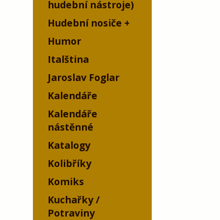
hudební nástroje)
Hudební nosiče
Humor
Italština
Jaroslav Foglar
Kalendáře
Kalendáře
nástěnné
Katalogy
Kolibříky
Komiks
Kuchařky /
Potraviny