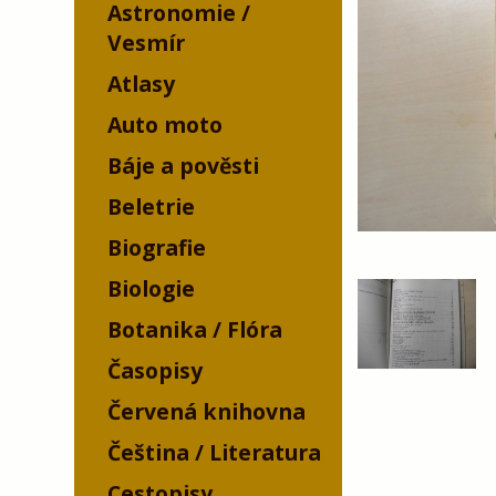
Astronomie /
Vesmír
Atlasy
Auto moto
Báje a pověsti
Beletrie
Biografie
Biologie
Botanika / Flóra
Časopisy
Červená knihovna
Čeština / Literatura
Cestopisy