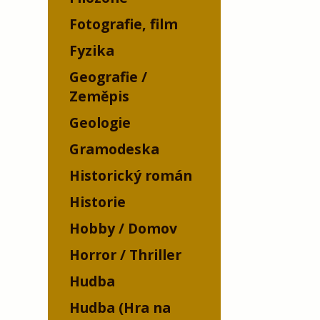
Fotografie, film
Fyzika
Geografie /
Zeměpis
Geologie
Gramodeska
Historický román
Historie
Hobby / Domov
Horror / Thriller
Hudba
Hudba (Hra na