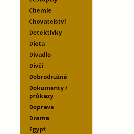
Chemie
Chovatelství
Detektivky
Dieta
Divadlo
Dívčí
Dobrodružné
Dokumenty /
průkazy
Doprava
Drama
Egypt