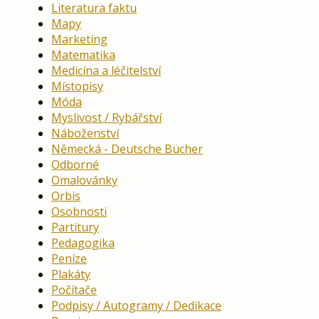
Literatura faktu
Mapy
Marketing
Matematika
Medicína a léčitelství
Místopisy
Móda
Myslivost / Rybářství
Náboženství
Německá - Deutsche Bücher
Odborné
Omalovánky
Orbis
Osobnosti
Partitury
Pedagogika
Peníze
Plakáty
Počítače
Podpisy / Autogramy / Dedikace