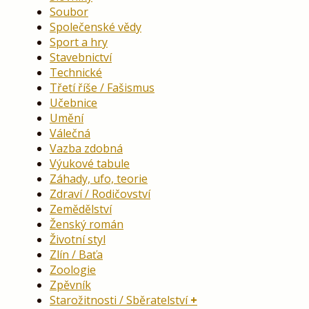
Soubor
Společenské vědy
Sport a hry
Stavebnictví
Technické
Třetí říše / Fašismus
Učebnice
Umění
Válečná
Vazba zdobná
Výukové tabule
Záhady, ufo, teorie
Zdraví / Rodičovství
Zemědělství
Ženský román
Životní styl
Zlín / Baťa
Zoologie
Zpěvník
Starožitnosti / Sběratelství