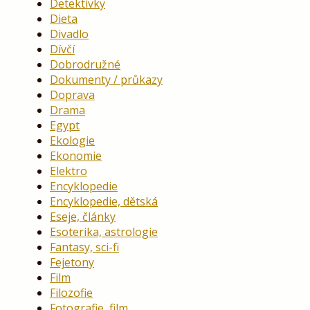
Detektivky
Dieta
Divadlo
Dívčí
Dobrodružné
Dokumenty / průkazy
Doprava
Drama
Egypt
Ekologie
Ekonomie
Elektro
Encyklopedie
Encyklopedie, dětská
Eseje, články
Esoterika, astrologie
Fantasy, sci-fi
Fejetony
Film
Filozofie
Fotografie, film