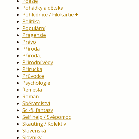
Poezie
Pohádky a dětská
Pohlednice / Filokartie
Politika
Populární
Pragensie
Právo
Příroda
Příroda,
Přírodní vědy
Příručka
Průvodce
Psychologie
Řemesla
Román
Sběratelství
Sci-fi, fantasy
Self help / Svépomoc
Skauting / Kolektiv
Slovenská
Slovníky