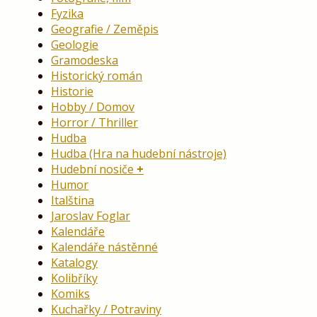
Fyzika
Geografie / Zeměpis
Geologie
Gramodeska
Historický román
Historie
Hobby / Domov
Horror / Thriller
Hudba
Hudba (Hra na hudební nástroje)
Hudební nosiče
Humor
Italština
Jaroslav Foglar
Kalendáře
Kalendáře nástěnné
Katalogy
Kolibříky
Komiks
Kuchařky / Potraviny