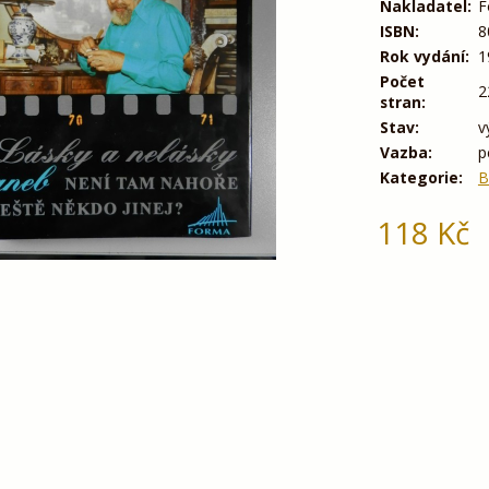
Nakladatel:
F
ISBN:
8
Rok vydání:
1
Počet
2
stran:
Stav:
v
Vazba:
p
Kategorie:
B
118
Kč