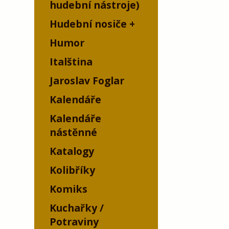
hudební nástroje)
Hudební nosiče
Humor
Italština
Jaroslav Foglar
Kalendáře
Kalendáře
nástěnné
Katalogy
Kolibříky
Komiks
Kuchařky /
Potraviny