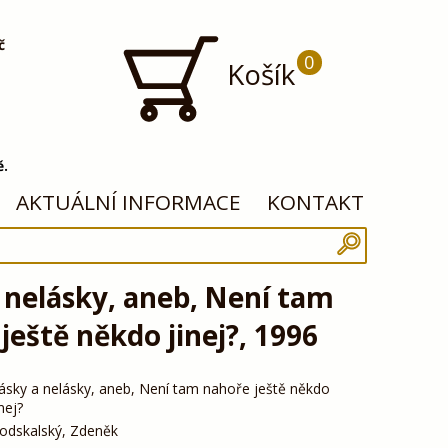
č
0
Košík
ě.
AKTUÁLNÍ INFORMACE
KONTAKT
 nelásky, aneb, Není tam
ještě někdo jinej?, 1996
ásky a nelásky, aneb, Není tam nahoře ještě někdo
inej?
odskalský, Zdeněk