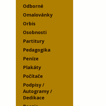
Odborné
Omalovánky
Orbis
Osobnosti
Partitury
Pedagogika
Peníze
Plakáty
Počítače
Podpisy /
Autogramy /
Dedikace