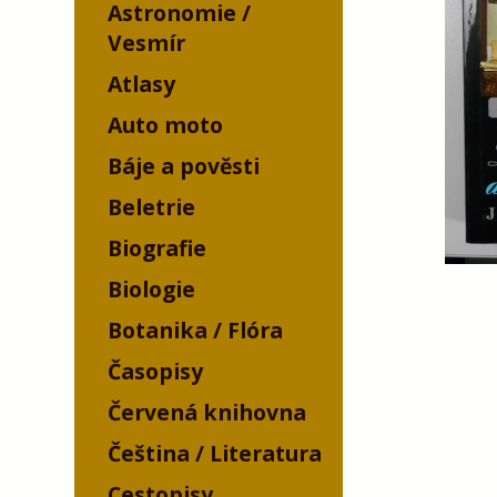
Astronomie /
Vesmír
Atlasy
Auto moto
Báje a pověsti
Beletrie
Biografie
Biologie
Botanika / Flóra
Časopisy
Červená knihovna
Čeština / Literatura
Cestopisy