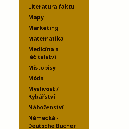
Literatura faktu
Mapy
Marketing
Matematika
Medicína a
léčitelství
Místopisy
Móda
Myslivost /
Rybářství
Náboženství
Německá -
Deutsche Bücher