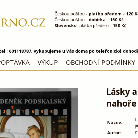
Českou poštou -
platba předem - 120 K
Českou poštou -
dobírka - 150 Kč
Slovensko
-platba předem -
150 Kč
 tel : 601118787. Vykupujeme u Vás doma po telefonické dohod
POPTÁVKA
VÝKUP
OBCHODNÍ PODMÍNKY
Lásky a
nahoře 
L
Název:
j
Autor:
P