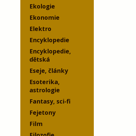
Ekologie
Ekonomie
Elektro
Encyklopedie
Encyklopedie,
dětská
Eseje, články
Esoterika,
astrologie
Fantasy, sci-fi
Fejetony
Film
Filozofie