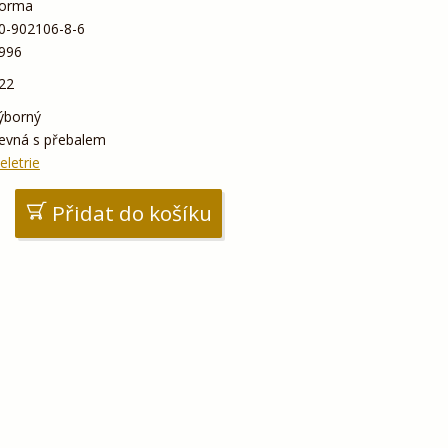
orma
0-902106-8-6
996
22
ýborný
evná s přebalem
eletrie
Přidat do košíku