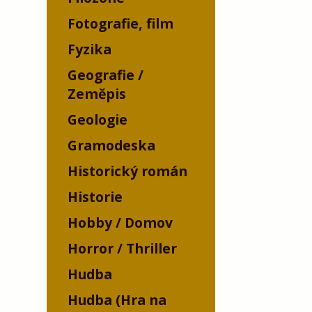
Fotografie, film
Fyzika
Geografie /
Zeměpis
Geologie
Gramodeska
Historický román
Historie
Hobby / Domov
Horror / Thriller
Hudba
Hudba (Hra na