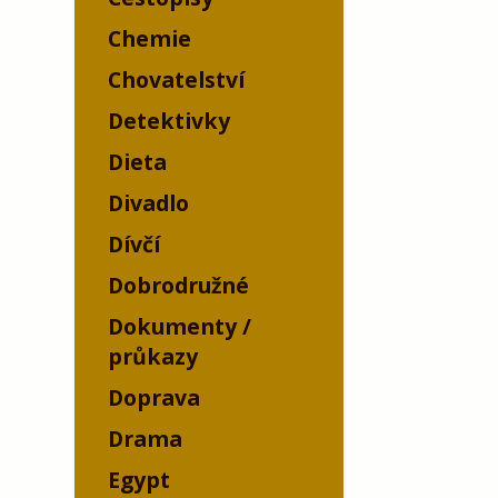
Chemie
Chovatelství
Detektivky
Dieta
Divadlo
Dívčí
Dobrodružné
Dokumenty /
průkazy
Doprava
Drama
Egypt