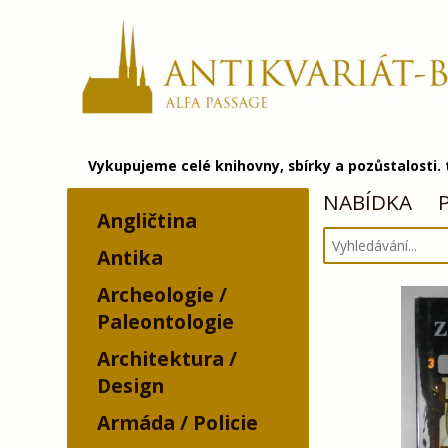
Vykupujeme celé knihovny, sbírky a pozůstalosti.
NABÍDKA
Angličtina
Antika
Archeologie /
Paleontologie
Architektura /
Design
Armáda / Policie