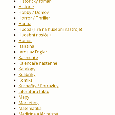
Historický román
Historie
Hobby / Domov
Horror / Thriller
Hudba
Hudba (Hra na hudební nástroje)
Hudební nosiče
Humor
Italština
Jaroslav Foglar
Kalendáře
Kalendáře nástěnné
Katalogy
Kolibříky
Komiks
Kuchařky / Potraviny
Literatura faktu
Mapy
Marketing
Matematika
Medicína a léčitelství