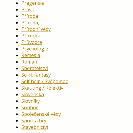
Pragensie
Právo
Příroda
Příroda,
Přírodní vědy
Příručka
Průvodce
Psychologie
Řemesla
Román
Sběratelství
Sci-fi, fantasy
Self help / Svépomoc
Skauting / Kolektiv
Slovenská
Slovníky
Soubor
Společenské vědy
Sport a hry
Stavebnictví