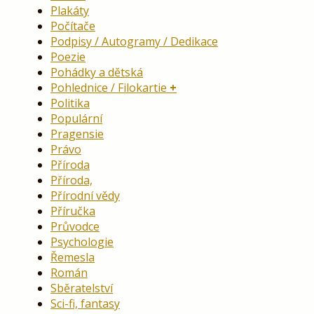
Plakáty
Počítače
Podpisy / Autogramy / Dedikace
Poezie
Pohádky a dětská
Pohlednice / Filokartie
Politika
Populární
Pragensie
Právo
Příroda
Příroda,
Přírodní vědy
Příručka
Průvodce
Psychologie
Řemesla
Román
Sběratelství
Sci-fi, fantasy