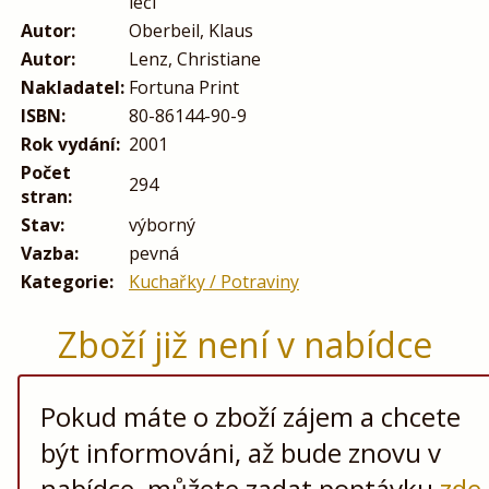
léčí
Autor:
Oberbeil, Klaus
Autor:
Lenz, Christiane
Nakladatel:
Fortuna Print
ISBN:
80-86144-90-9
Rok vydání:
2001
Počet
294
stran:
Stav:
výborný
Vazba:
pevná
Kategorie:
Kuchařky / Potraviny
Zboží již není v nabídce
Pokud máte o zboží zájem a chcete
být informováni, až bude znovu v
nabídce, můžete zadat poptávku
zde