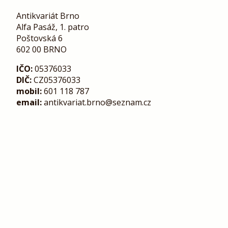
Antikvariát Brno
Alfa Pasáž, 1. patro
Poštovská 6
602 00 BRNO
IČO:
05376033
DIČ:
CZ05376033
mobil:
601 118 787
email:
antikvariat.brno@seznam.cz