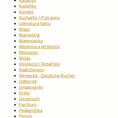
Katalogy
Kolibříky
Komiks
Kuchařky / Potraviny
Literatura faktu
Mapy
Marketing
Matematika
Medicína a léčitelství
Místopisy
Móda
Myslivost / Rybářství
Náboženství
Německá - Deutsche Bücher
Odborné
Omalovánky
Orbis
Osobnosti
Partitury
Pedagogika
Peníze