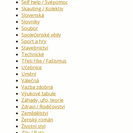
Self help / Svépomoc
Skauting / Kolektiv
Slovenská
Slovníky
Soubor
Společenské vědy
Sport a hry
Stavebnictví
Technické
Třetí říše / Fašismus
Učebnice
Umění
Válečná
Vazba zdobná
Výukové tabule
Záhady, ufo, teorie
Zdraví / Rodičovství
Zemědělství
Ženský román
Životní styl
Zlín / Baťa