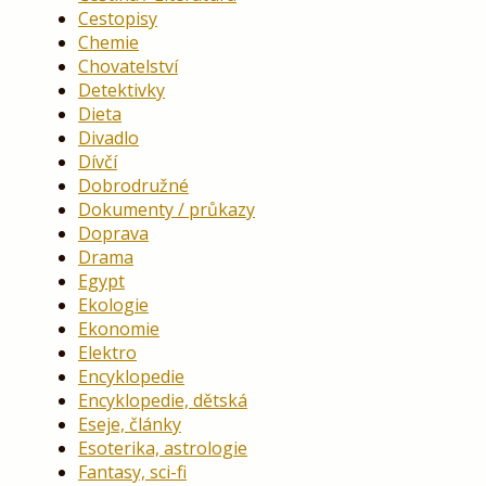
Cestopisy
Chemie
Chovatelství
Detektivky
Dieta
Divadlo
Dívčí
Dobrodružné
Dokumenty / průkazy
Doprava
Drama
Egypt
Ekologie
Ekonomie
Elektro
Encyklopedie
Encyklopedie, dětská
Eseje, články
Esoterika, astrologie
Fantasy, sci-fi