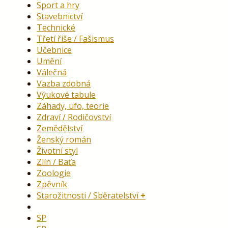
Sport a hry
Stavebnictví
Technické
Třetí říše / Fašismus
Učebnice
Umění
Válečná
Vazba zdobná
Výukové tabule
Záhady, ufo, teorie
Zdraví / Rodičovství
Zemědělství
Ženský román
Životní styl
Zlín / Baťa
Zoologie
Zpěvník
Starožitnosti / Sběratelství
SP