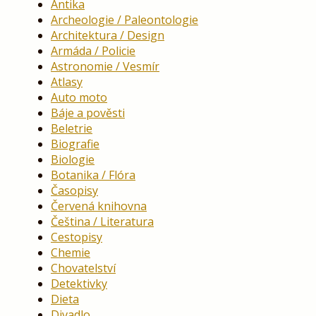
Antika
Archeologie / Paleontologie
Architektura / Design
Armáda / Policie
Astronomie / Vesmír
Atlasy
Auto moto
Báje a pověsti
Beletrie
Biografie
Biologie
Botanika / Flóra
Časopisy
Červená knihovna
Čeština / Literatura
Cestopisy
Chemie
Chovatelství
Detektivky
Dieta
Divadlo