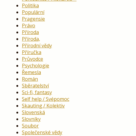
Politika
Populární
Pragensie
Právo
Příroda
Příroda,
Přírodní vědy
Příručka
Průvodce
Psychologie
Řemesla
Román
Sběratelství
Sci-fi, fantasy
Self help / Svépomoc
Skauting / Kolektiv
Slovenská
Slovníky
Soubor
Společenské vědy