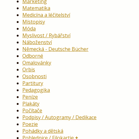
Marketing
Matematika
Medicína a léčitelství
Místopisy
Móda
Myslivost / Rybářství
Náboženství
Německá - Deutsche Bücher
Odborné
Omalovánky
Orbis
Osobnosti
Partitury
Pedagogika
Peníze
Plakáty
Počítače
Podpisy / Autogramy / Dedikace
Poezie
Pohádky a dětská
Pohlednice / Filokartie