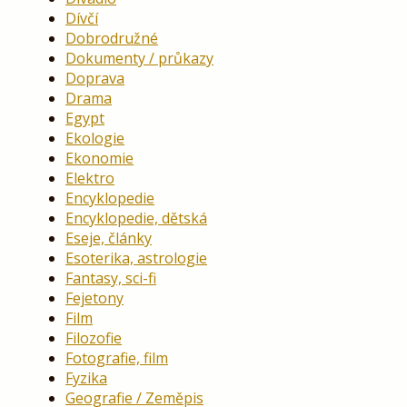
Dívčí
Dobrodružné
Dokumenty / průkazy
Doprava
Drama
Egypt
Ekologie
Ekonomie
Elektro
Encyklopedie
Encyklopedie, dětská
Eseje, články
Esoterika, astrologie
Fantasy, sci-fi
Fejetony
Film
Filozofie
Fotografie, film
Fyzika
Geografie / Zeměpis