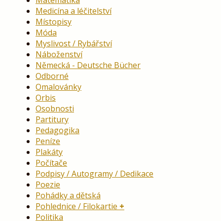
Medicína a léčitelství
Místopisy
Móda
Myslivost / Rybářství
Náboženství
Německá - Deutsche Bücher
Odborné
Omalovánky
Orbis
Osobnosti
Partitury
Pedagogika
Peníze
Plakáty
Počítače
Podpisy / Autogramy / Dedikace
Poezie
Pohádky a dětská
Pohlednice / Filokartie
Politika