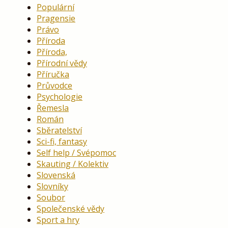
Populární
Pragensie
Právo
Příroda
Příroda,
Přírodní vědy
Příručka
Průvodce
Psychologie
Řemesla
Román
Sběratelství
Sci-fi, fantasy
Self help / Svépomoc
Skauting / Kolektiv
Slovenská
Slovníky
Soubor
Společenské vědy
Sport a hry