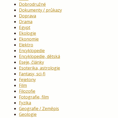
Dobrodružné
Dokumenty / průkazy
Doprava
Drama
Egypt
Ekologie
Ekonomie
Elektro
Encyklopedie
Encyklopedie, dětská
Eseje, články
Esoterika, astrologie
Fantasy, sci-fi
Fejetony
Film
Filozofie
Fotografie, film
Fyzika
Geografie / Zeměpis
Geologie