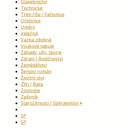
Stavebnictví
Technické
Třetí říše / Fašismus
Učebnice
Umění
Válečná
Vazba zdobná
Výukové tabule
Záhady, ufo, teorie
Zdraví / Rodičovství
Zemědělství
Ženský román
Životní styl
Zlín / Baťa
Zoologie
Zpěvník
Starožitnosti / Sběratelství
SP
SP