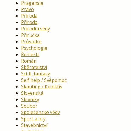
Pragensie
Právo
Příroda
Příroda,
Přírodní vědy
Příručka
Průvodce
Psychologie
Řemesla
Román
Sběratelství
Sci-fi, fantasy
Self help / Svépomoc
Skauting / Kolektiv
Slovenská
Slovníky
Soubor
Společenské vědy
Sport a hry
Stavebnictví