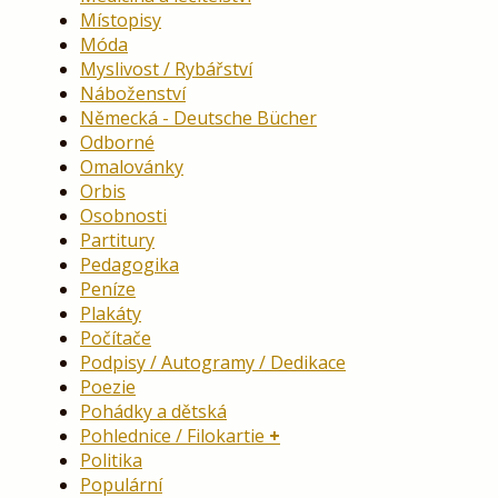
Místopisy
Móda
Myslivost / Rybářství
Náboženství
Německá - Deutsche Bücher
Odborné
Omalovánky
Orbis
Osobnosti
Partitury
Pedagogika
Peníze
Plakáty
Počítače
Podpisy / Autogramy / Dedikace
Poezie
Pohádky a dětská
Pohlednice / Filokartie
Politika
Populární