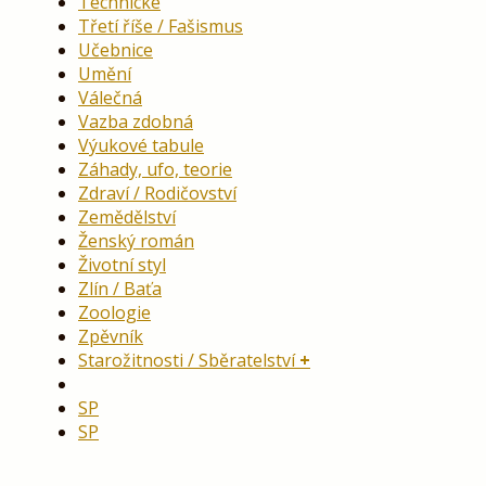
Technické
Třetí říše / Fašismus
Učebnice
Umění
Válečná
Vazba zdobná
Výukové tabule
Záhady, ufo, teorie
Zdraví / Rodičovství
Zemědělství
Ženský román
Životní styl
Zlín / Baťa
Zoologie
Zpěvník
Starožitnosti / Sběratelství
SP
SP