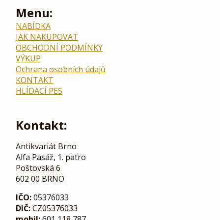
Menu:
NABÍDKA
JAK NAKUPOVAT
OBCHODNÍ PODMÍNKY
VÝKUP
Ochrana osobních údajů
KONTAKT
HLÍDACÍ PES
Kontakt:
Antikvariát Brno
Alfa Pasáž, 1. patro
Poštovská 6
602 00 BRNO
IČO:
05376033
DIČ:
CZ05376033
mobil:
601 118 787