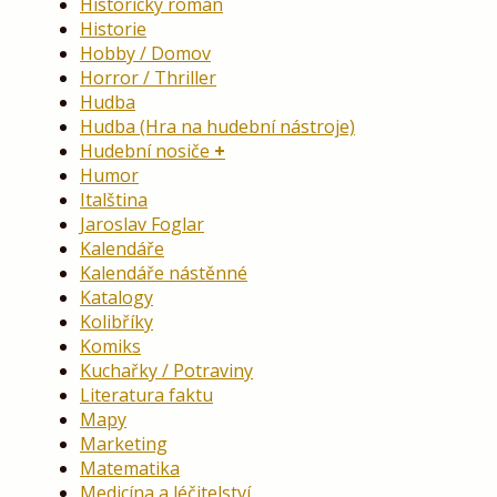
Historický román
Historie
Hobby / Domov
Horror / Thriller
Hudba
Hudba (Hra na hudební nástroje)
Hudební nosiče
Humor
Italština
Jaroslav Foglar
Kalendáře
Kalendáře nástěnné
Katalogy
Kolibříky
Komiks
Kuchařky / Potraviny
Literatura faktu
Mapy
Marketing
Matematika
Medicína a léčitelství