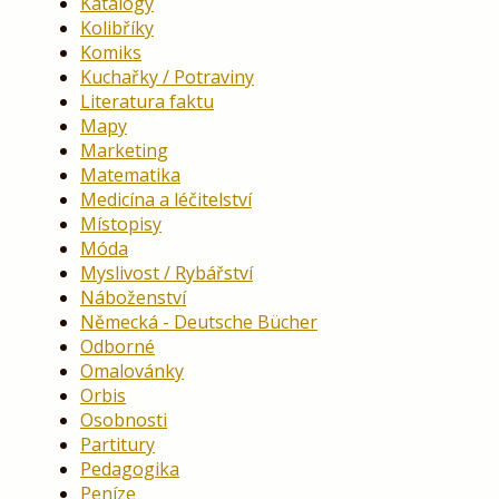
Katalogy
Kolibříky
Komiks
Kuchařky / Potraviny
Literatura faktu
Mapy
Marketing
Matematika
Medicína a léčitelství
Místopisy
Móda
Myslivost / Rybářství
Náboženství
Německá - Deutsche Bücher
Odborné
Omalovánky
Orbis
Osobnosti
Partitury
Pedagogika
Peníze