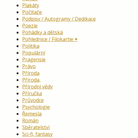
Plakáty
Počítače
Podpisy / Autogramy / Dedikace
Poezie
Pohádky a dětská
Pohlednice / Filokartie
Politika
Populární
Pragensie
Právo
Příroda
Příroda,
Přírodní vědy
Příručka
Průvodce
Psychologie
Řemesla
Román
Sběratelství
Sci-fi, fantasy