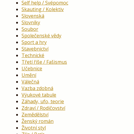
Self help / Svépomoc
Skauting / Kolektiv
Slovenská
Slovníky
Soubor
Společenské vědy
Sport a hry
Stavebnictví
Technické
Třetí říše / Fašismus
Učebnice
Umění
Válečná
Vazba zdobná
Výukové tabule
Záhady, ufo, teorie
Zdraví / Rodičovství
Zemědělství
Ženský román
Životní styl