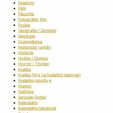
Fejetony
Film
Filozofie
Fotografie, film
Fyzika
Geografie / Zeměpis
Geologie
Gramodeska
Historický román
Historie
Hobby / Domov
Horror / Thriller
Hudba
Hudba (Hra na hudební nástroje)
Hudební nosiče
Humor
Italština
Jaroslav Foglar
Kalendáře
Kalendáře nástěnné