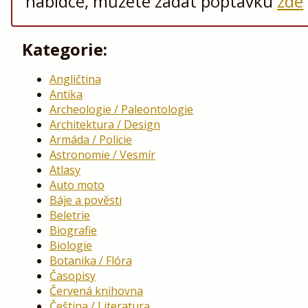
nabídce, můžete zadat poptávku
zde
Kategorie:
Angličtina
Antika
Archeologie / Paleontologie
Architektura / Design
Armáda / Policie
Astronomie / Vesmír
Atlasy
Auto moto
Báje a pověsti
Beletrie
Biografie
Biologie
Botanika / Flóra
Časopisy
Červená knihovna
Čeština / Literatura