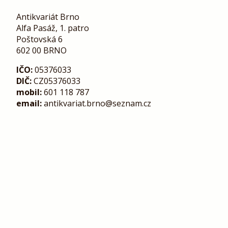
Antikvariát Brno
Alfa Pasáž, 1. patro
Poštovská 6
602 00 BRNO
IČO:
05376033
DIČ:
CZ05376033
mobil:
601 118 787
email:
antikvariat.brno@seznam.cz