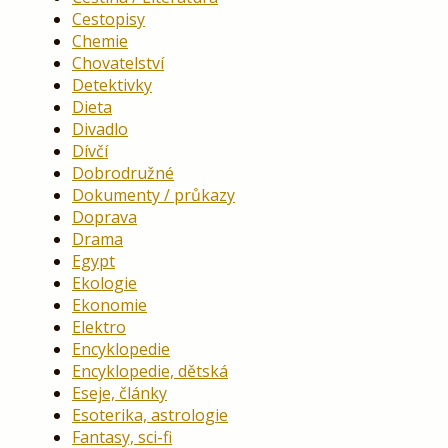
Cestopisy
Chemie
Chovatelství
Detektivky
Dieta
Divadlo
Dívčí
Dobrodružné
Dokumenty / průkazy
Doprava
Drama
Egypt
Ekologie
Ekonomie
Elektro
Encyklopedie
Encyklopedie, dětská
Eseje, články
Esoterika, astrologie
Fantasy, sci-fi