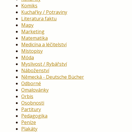
Komiks
Kuchařky / Potraviny
Literatura faktu
Mapy
Marketing
Matematika
Medicína a léčitelství
Místopisy
Móda
Myslivost / Rybářství
Náboženství
Německá - Deutsche Bücher
Odborné
Omalovánky
Orbis
Osobnosti
Partitury
Pedagogika
Peníze
Plakáty