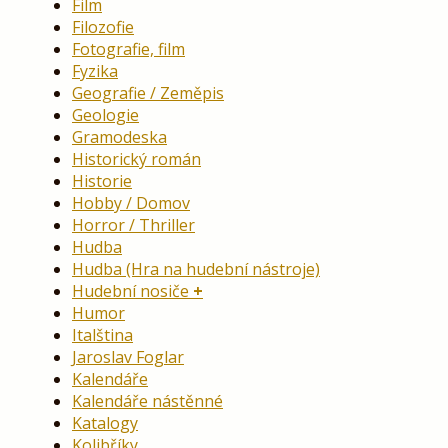
Film
Filozofie
Fotografie, film
Fyzika
Geografie / Zeměpis
Geologie
Gramodeska
Historický román
Historie
Hobby / Domov
Horror / Thriller
Hudba
Hudba (Hra na hudební nástroje)
Hudební nosiče
Humor
Italština
Jaroslav Foglar
Kalendáře
Kalendáře nástěnné
Katalogy
Kolibříky