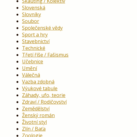
Skauting / Kolektiv
Slovenská
Slovníky
Soubor
Společenské vědy
Sport a hry
Stavebnictví
Technické
Třetí říše / Fašismus
Učebnice
Umění
Válečná
Vazba zdobná
Výukové tabule
Záhady, ufo, teorie
Zdraví / Rodičovství
Zemědělství
Ženský román
Životní styl
Zlín / Baťa
Zoologie