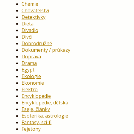
Chemie
Chovatelství
Detektivky
Dieta
Divadlo
Dívčí
Dobrodružné
Dokumenty / průkazy
Doprava
Drama
Egypt
Ekologie
Ekonomie
Elektro
Encyklopedie
Encyklopedie, dětská
Eseje, články
Esoterika, astrologie
Fantasy, sci-fi
Fejetony