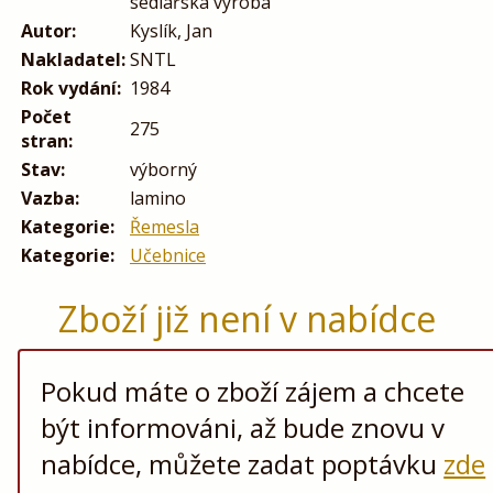
sedlářská výroba
Autor:
Kyslík, Jan
Nakladatel:
SNTL
Rok vydání:
1984
Počet
275
stran:
Stav:
výborný
Vazba:
lamino
Kategorie:
Řemesla
Kategorie:
Učebnice
Zboží již není v nabídce
Pokud máte o zboží zájem a chcete
být informováni, až bude znovu v
nabídce, můžete zadat poptávku
zde