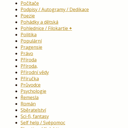
Počítače
Podpisy / Autogramy / Dedikace
Poezie
Pohádky a dětská
Pohlednice / Filokartie
Politika
Populární
Pragensie
Právo
Příroda
Příroda,
Přírodní vědy
Příručka
Průvodce
Psychologie
Řemesla
Román
Sběratelství
Sci-fi, fantasy
Self help / Svépomoc