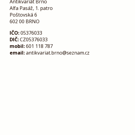
Antikvariát Brno
Alfa Pasáž, 1. patro
Poštovská 6
602 00 BRNO
IČO:
05376033
DIČ:
CZ05376033
mobil:
601 118 787
email:
antikvariat.brno@seznam.cz