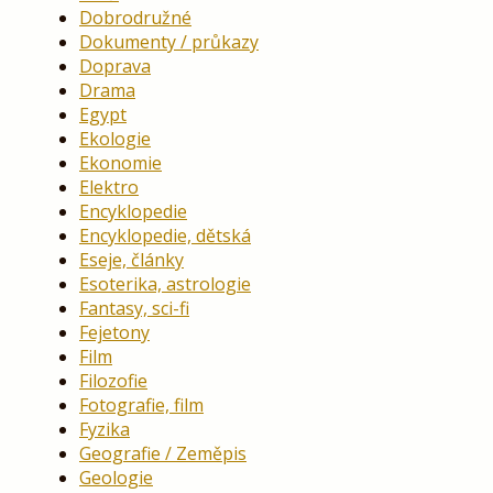
Dobrodružné
Dokumenty / průkazy
Doprava
Drama
Egypt
Ekologie
Ekonomie
Elektro
Encyklopedie
Encyklopedie, dětská
Eseje, články
Esoterika, astrologie
Fantasy, sci-fi
Fejetony
Film
Filozofie
Fotografie, film
Fyzika
Geografie / Zeměpis
Geologie