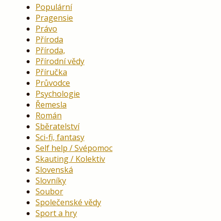
Populární
Pragensie
Právo
Příroda
Příroda,
Přírodní vědy
Příručka
Průvodce
Psychologie
Řemesla
Román
Sběratelství
Sci-fi, fantasy
Self help / Svépomoc
Skauting / Kolektiv
Slovenská
Slovníky
Soubor
Společenské vědy
Sport a hry