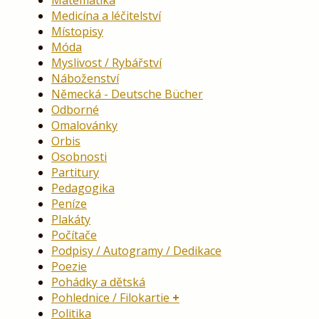
Medicína a léčitelství
Místopisy
Móda
Myslivost / Rybářství
Náboženství
Německá - Deutsche Bücher
Odborné
Omalovánky
Orbis
Osobnosti
Partitury
Pedagogika
Peníze
Plakáty
Počítače
Podpisy / Autogramy / Dedikace
Poezie
Pohádky a dětská
Pohlednice / Filokartie
Politika