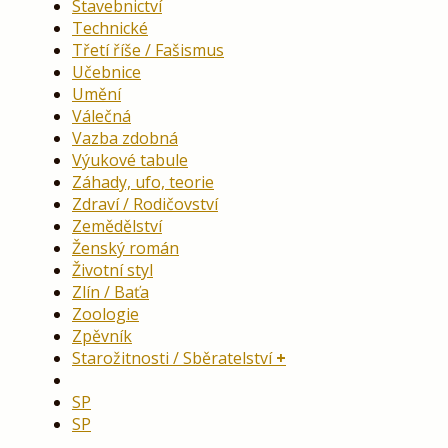
Stavebnictví
Technické
Třetí říše / Fašismus
Učebnice
Umění
Válečná
Vazba zdobná
Výukové tabule
Záhady, ufo, teorie
Zdraví / Rodičovství
Zemědělství
Ženský román
Životní styl
Zlín / Baťa
Zoologie
Zpěvník
Starožitnosti / Sběratelství
SP
SP