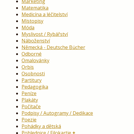
Marketing
Matematika
Medicína a léčitelství
Místopisy
Móda
Myslivost / Rybářství
Náboženství
Německá - Deutsche Bücher
Odborné
Omalovánky
Orbis
Osobnosti
Partitury
Pedagogika
Peníze
Plakáty
Počítače
Podpisy / Autogramy / Dedikace
Poezie
Pohádky a dětská
Pohlednice / Filokartie