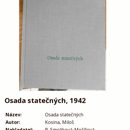
Osada statečných, 1942
Název:
Osada statečných
Autor:
Kosina, Miloš
Nakladatel:
B. Smolíková-Mečířová