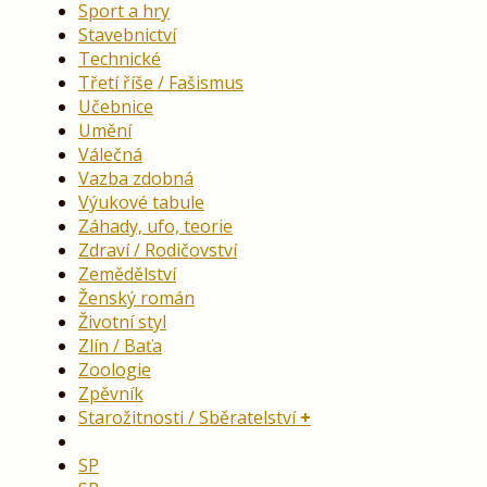
Sport a hry
Stavebnictví
Technické
Třetí říše / Fašismus
Učebnice
Umění
Válečná
Vazba zdobná
Výukové tabule
Záhady, ufo, teorie
Zdraví / Rodičovství
Zemědělství
Ženský román
Životní styl
Zlín / Baťa
Zoologie
Zpěvník
Starožitnosti / Sběratelství
SP