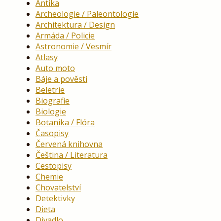
Antika
Archeologie / Paleontologie
Architektura / Design
Armáda / Policie
Astronomie / Vesmír
Atlasy
Auto moto
Báje a pověsti
Beletrie
Biografie
Biologie
Botanika / Flóra
Časopisy
Červená knihovna
Čeština / Literatura
Cestopisy
Chemie
Chovatelství
Detektivky
Dieta
Divadlo