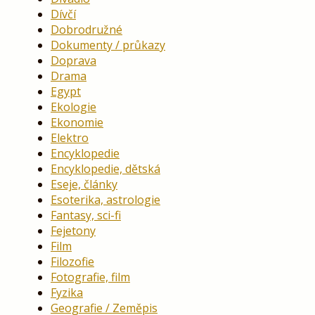
Dívčí
Dobrodružné
Dokumenty / průkazy
Doprava
Drama
Egypt
Ekologie
Ekonomie
Elektro
Encyklopedie
Encyklopedie, dětská
Eseje, články
Esoterika, astrologie
Fantasy, sci-fi
Fejetony
Film
Filozofie
Fotografie, film
Fyzika
Geografie / Zeměpis