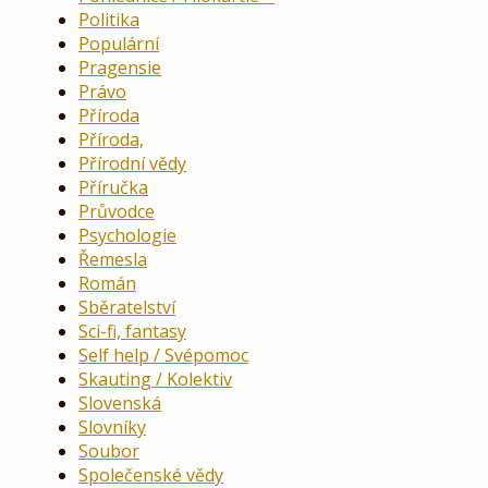
Politika
Populární
Pragensie
Právo
Příroda
Příroda,
Přírodní vědy
Příručka
Průvodce
Psychologie
Řemesla
Román
Sběratelství
Sci-fi, fantasy
Self help / Svépomoc
Skauting / Kolektiv
Slovenská
Slovníky
Soubor
Společenské vědy