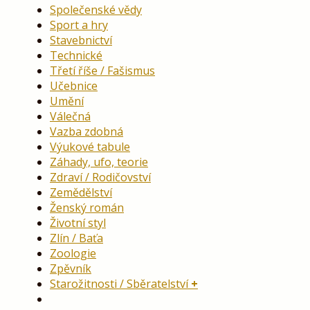
Společenské vědy
Sport a hry
Stavebnictví
Technické
Třetí říše / Fašismus
Učebnice
Umění
Válečná
Vazba zdobná
Výukové tabule
Záhady, ufo, teorie
Zdraví / Rodičovství
Zemědělství
Ženský román
Životní styl
Zlín / Baťa
Zoologie
Zpěvník
Starožitnosti / Sběratelství