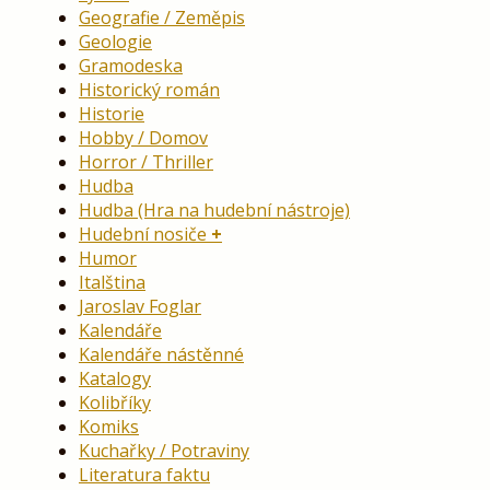
Geografie / Zeměpis
Geologie
Gramodeska
Historický román
Historie
Hobby / Domov
Horror / Thriller
Hudba
Hudba (Hra na hudební nástroje)
Hudební nosiče
Humor
Italština
Jaroslav Foglar
Kalendáře
Kalendáře nástěnné
Katalogy
Kolibříky
Komiks
Kuchařky / Potraviny
Literatura faktu