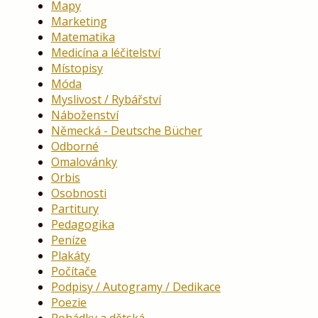
Mapy
Marketing
Matematika
Medicína a léčitelství
Místopisy
Móda
Myslivost / Rybářství
Náboženství
Německá - Deutsche Bücher
Odborné
Omalovánky
Orbis
Osobnosti
Partitury
Pedagogika
Peníze
Plakáty
Počítače
Podpisy / Autogramy / Dedikace
Poezie
Pohádky a dětská