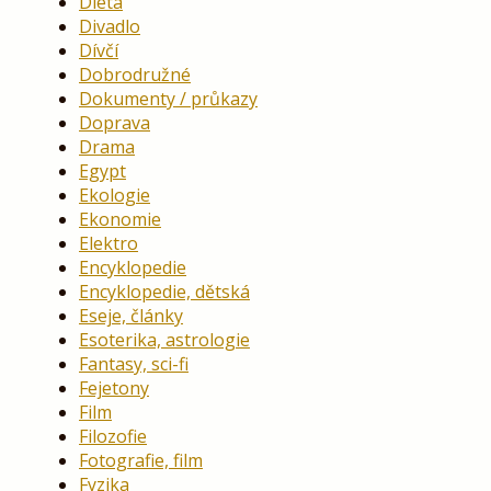
Dieta
Divadlo
Dívčí
Dobrodružné
Dokumenty / průkazy
Doprava
Drama
Egypt
Ekologie
Ekonomie
Elektro
Encyklopedie
Encyklopedie, dětská
Eseje, články
Esoterika, astrologie
Fantasy, sci-fi
Fejetony
Film
Filozofie
Fotografie, film
Fyzika