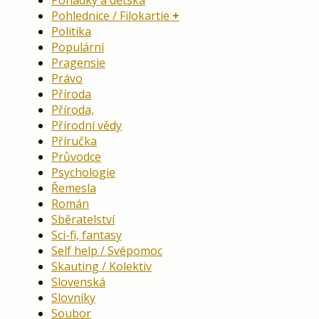
Pohlednice / Filokartie
Politika
Populární
Pragensie
Právo
Příroda
Příroda,
Přírodní vědy
Příručka
Průvodce
Psychologie
Řemesla
Román
Sběratelství
Sci-fi, fantasy
Self help / Svépomoc
Skauting / Kolektiv
Slovenská
Slovníky
Soubor