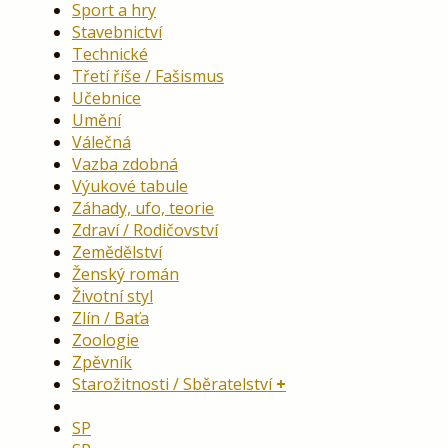
Sport a hry
Stavebnictví
Technické
Třetí říše / Fašismus
Učebnice
Umění
Válečná
Vazba zdobná
Výukové tabule
Záhady, ufo, teorie
Zdraví / Rodičovství
Zemědělství
Ženský román
Životní styl
Zlín / Baťa
Zoologie
Zpěvník
Starožitnosti / Sběratelství
SP