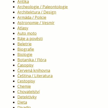
Antika
Archeologie / Paleontologie
Architektura / Design
Armáda / Policie
Astronomie / Vesmír
Atlasy
Auto moto
Báje a pověsti
Beletrie
Biografie
Biologie
Botanika / Flóra
Časopisy
Červená knihovna
Čeština / Literatura
Cestopisy
Chemie
Chovatelství
Detektivky
Dieta
Divadlo