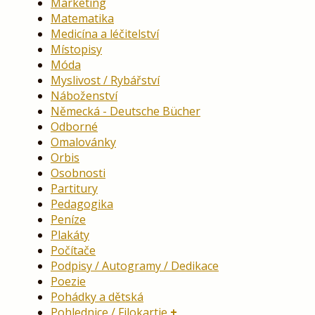
Marketing
Matematika
Medicína a léčitelství
Místopisy
Móda
Myslivost / Rybářství
Náboženství
Německá - Deutsche Bücher
Odborné
Omalovánky
Orbis
Osobnosti
Partitury
Pedagogika
Peníze
Plakáty
Počítače
Podpisy / Autogramy / Dedikace
Poezie
Pohádky a dětská
Pohlednice / Filokartie