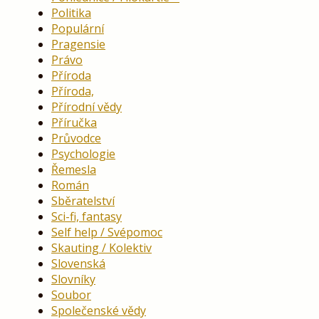
Politika
Populární
Pragensie
Právo
Příroda
Příroda,
Přírodní vědy
Příručka
Průvodce
Psychologie
Řemesla
Román
Sběratelství
Sci-fi, fantasy
Self help / Svépomoc
Skauting / Kolektiv
Slovenská
Slovníky
Soubor
Společenské vědy