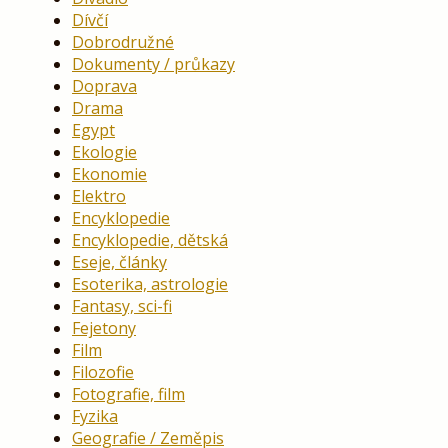
Dívčí
Dobrodružné
Dokumenty / průkazy
Doprava
Drama
Egypt
Ekologie
Ekonomie
Elektro
Encyklopedie
Encyklopedie, dětská
Eseje, články
Esoterika, astrologie
Fantasy, sci-fi
Fejetony
Film
Filozofie
Fotografie, film
Fyzika
Geografie / Zeměpis