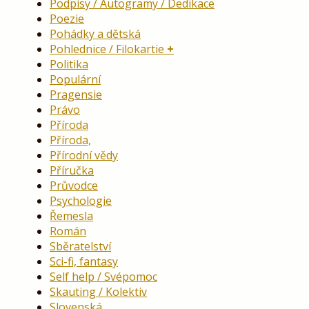
Podpisy / Autogramy / Dedikace
Poezie
Pohádky a dětská
Pohlednice / Filokartie
Politika
Populární
Pragensie
Právo
Příroda
Příroda,
Přírodní vědy
Příručka
Průvodce
Psychologie
Řemesla
Román
Sběratelství
Sci-fi, fantasy
Self help / Svépomoc
Skauting / Kolektiv
Slovenská