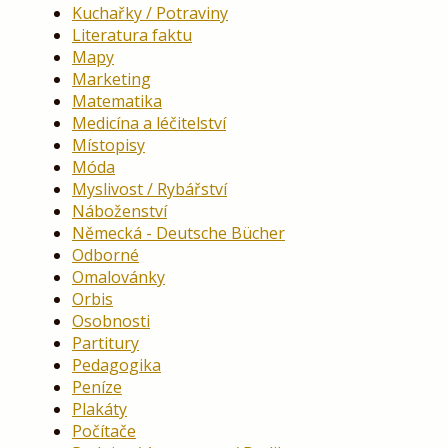
Kuchařky / Potraviny
Literatura faktu
Mapy
Marketing
Matematika
Medicína a léčitelství
Místopisy
Móda
Myslivost / Rybářství
Náboženství
Německá - Deutsche Bücher
Odborné
Omalovánky
Orbis
Osobnosti
Partitury
Pedagogika
Peníze
Plakáty
Počítače