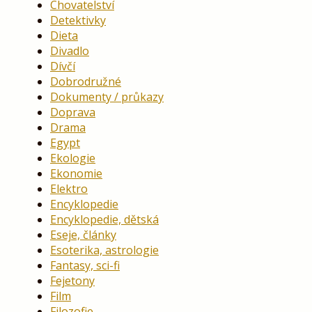
Chovatelství
Detektivky
Dieta
Divadlo
Dívčí
Dobrodružné
Dokumenty / průkazy
Doprava
Drama
Egypt
Ekologie
Ekonomie
Elektro
Encyklopedie
Encyklopedie, dětská
Eseje, články
Esoterika, astrologie
Fantasy, sci-fi
Fejetony
Film
Filozofie