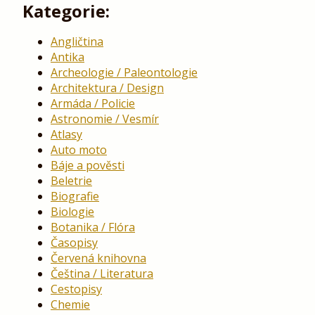
Kategorie:
Angličtina
Antika
Archeologie / Paleontologie
Architektura / Design
Armáda / Policie
Astronomie / Vesmír
Atlasy
Auto moto
Báje a pověsti
Beletrie
Biografie
Biologie
Botanika / Flóra
Časopisy
Červená knihovna
Čeština / Literatura
Cestopisy
Chemie