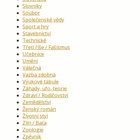
Slovníky
Soubor
Společenské vědy
Sport a hry
Stavebnictví
Technické
Třetí říše / Fašismus
Učebnice
Umění
Válečná
Vazba zdobná
Výukové tabule
Záhady, ufo, teorie
Zdraví / Rodičovství
Zemědělství
Ženský román
Životní styl
Zlín / Baťa
Zoologie
Zpěvník