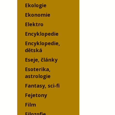
Ekologie
Ekonomie
Elektro
Encyklopedie
Encyklopedie,
dětská
Eseje, články
Esoterika,
astrologie
Fantasy, sci-fi
Fejetony
Film
Filozofie