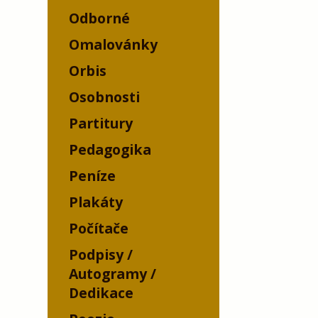
Odborné
Omalovánky
Orbis
Osobnosti
Partitury
Pedagogika
Peníze
Plakáty
Počítače
Podpisy /
Autogramy /
Dedikace