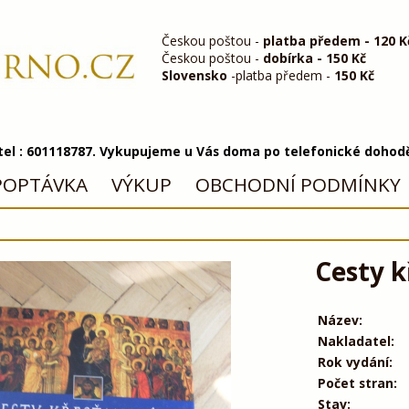
Českou poštou -
platba předem - 120 K
Českou poštou -
dobírka - 150 Kč
Slovensko
-platba předem -
150 Kč
 tel : 601118787. Vykupujeme u Vás doma po telefonické dohod
POPTÁVKA
VÝKUP
OBCHODNÍ PODMÍNKY
Cesty 
Název:
Nakladatel:
Rok vydání:
Počet stran:
Stav: