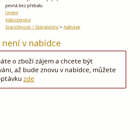
pevná bez přebalu
Umění
Náboženství
Starožitnosti / Sběratelství
>
Nábytek
ž není v nabídce
te o zboží zájem a chcete být
áni, až bude znovu v nabídce, můžete
optávku
zde