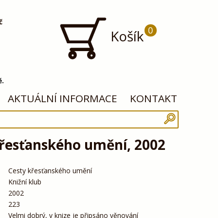
č
0
Košík
ě.
AKTUÁLNÍ INFORMACE
KONTAKT
křesťanského umění, 2002
Cesty křesťanského umění
Knižní klub
2002
223
Velmi dobrý, v knize je připsáno věnování