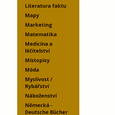
Literatura faktu
Mapy
Marketing
Matematika
Medicína a
léčitelství
Místopisy
Móda
Myslivost /
Rybářství
Náboženství
Německá -
Deutsche Bücher