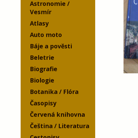
Astronomie /
Vesmír
Atlasy
Auto moto
Báje a pověsti
Beletrie
Biografie
Biologie
Botanika / Flóra
Časopisy
Červená knihovna
Čeština / Literatura
Cestopisy