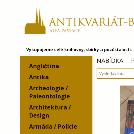
Vykupujeme celé knihovny, sbírky a pozůstalosti.
NABÍDKA
Angličtina
Antika
Archeologie /
Paleontologie
Architektura /
Design
Armáda / Policie