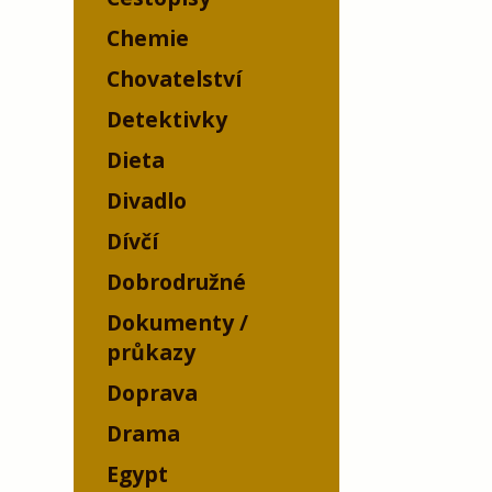
Chemie
Chovatelství
Detektivky
Dieta
Divadlo
Dívčí
Dobrodružné
Dokumenty /
průkazy
Doprava
Drama
Egypt