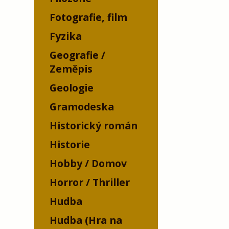
Fotografie, film
Fyzika
Geografie /
Zeměpis
Geologie
Gramodeska
Historický román
Historie
Hobby / Domov
Horror / Thriller
Hudba
Hudba (Hra na