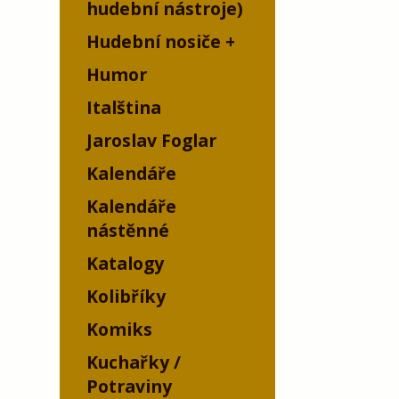
hudební nástroje)
Hudební nosiče
Humor
Italština
Jaroslav Foglar
Kalendáře
Kalendáře
nástěnné
Katalogy
Kolibříky
Komiks
Kuchařky /
Potraviny