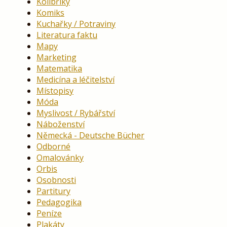
Kolibříky
Komiks
Kuchařky / Potraviny
Literatura faktu
Mapy
Marketing
Matematika
Medicína a léčitelství
Místopisy
Móda
Myslivost / Rybářství
Náboženství
Německá - Deutsche Bücher
Odborné
Omalovánky
Orbis
Osobnosti
Partitury
Pedagogika
Peníze
Plakáty