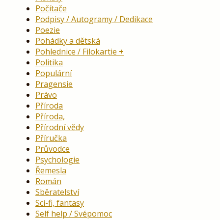
Počítače
Podpisy / Autogramy / Dedikace
Poezie
Pohádky a dětská
Pohlednice / Filokartie
Politika
Populární
Pragensie
Právo
Příroda
Příroda,
Přírodní vědy
Příručka
Průvodce
Psychologie
Řemesla
Román
Sběratelství
Sci-fi, fantasy
Self help / Svépomoc