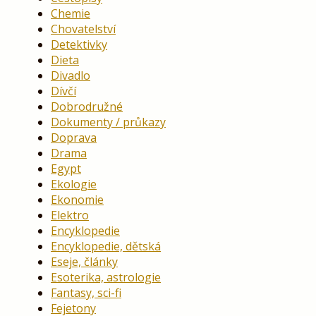
Chemie
Chovatelství
Detektivky
Dieta
Divadlo
Dívčí
Dobrodružné
Dokumenty / průkazy
Doprava
Drama
Egypt
Ekologie
Ekonomie
Elektro
Encyklopedie
Encyklopedie, dětská
Eseje, články
Esoterika, astrologie
Fantasy, sci-fi
Fejetony