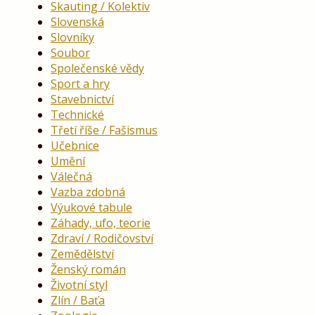
Skauting / Kolektiv
Slovenská
Slovníky
Soubor
Společenské vědy
Sport a hry
Stavebnictví
Technické
Třetí říše / Fašismus
Učebnice
Umění
Válečná
Vazba zdobná
Výukové tabule
Záhady, ufo, teorie
Zdraví / Rodičovství
Zemědělství
Ženský román
Životní styl
Zlín / Baťa