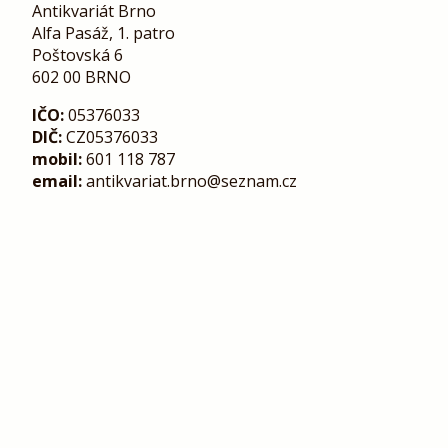
Antikvariát Brno
Alfa Pasáž, 1. patro
Poštovská 6
602 00 BRNO
IČO:
05376033
DIČ:
CZ05376033
mobil:
601 118 787
email:
antikvariat.brno@seznam.cz