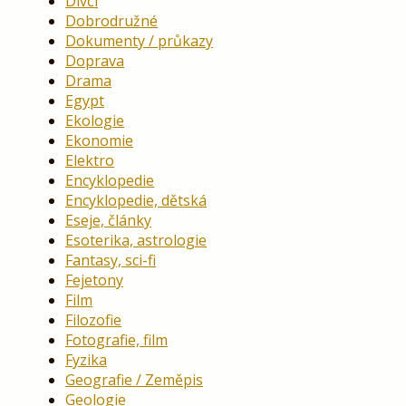
Dívčí
Dobrodružné
Dokumenty / průkazy
Doprava
Drama
Egypt
Ekologie
Ekonomie
Elektro
Encyklopedie
Encyklopedie, dětská
Eseje, články
Esoterika, astrologie
Fantasy, sci-fi
Fejetony
Film
Filozofie
Fotografie, film
Fyzika
Geografie / Zeměpis
Geologie