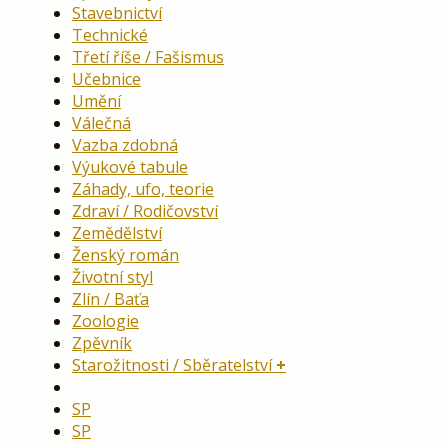
Stavebnictví
Technické
Třetí říše / Fašismus
Učebnice
Umění
Válečná
Vazba zdobná
Výukové tabule
Záhady, ufo, teorie
Zdraví / Rodičovství
Zemědělství
Ženský román
Životní styl
Zlín / Baťa
Zoologie
Zpěvník
Starožitnosti / Sběratelství
SP
SP