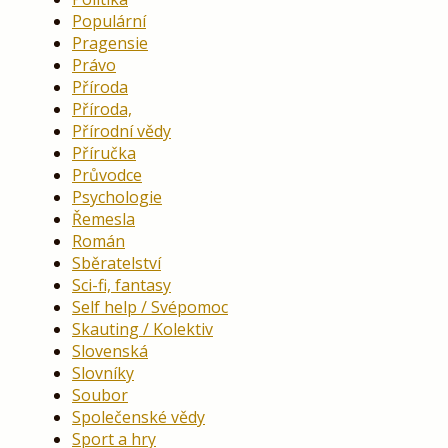
Populární
Pragensie
Právo
Příroda
Příroda,
Přírodní vědy
Příručka
Průvodce
Psychologie
Řemesla
Román
Sběratelství
Sci-fi, fantasy
Self help / Svépomoc
Skauting / Kolektiv
Slovenská
Slovníky
Soubor
Společenské vědy
Sport a hry