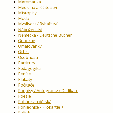
Matematika
Medicína a léčitelství
Místopisy
Móda
Myslivost / Rybářství
Náboženství
Německá - Deutsche Bücher
Odborné
Omalovánky
Orbis
Osobnosti
Partitury
Pedagogika
Peníze
Plakáty
Počítače
Podpisy / Autogramy / Dedikace
Poezie
Pohádky a dětská
Pohlednice / Filokartie
Politika