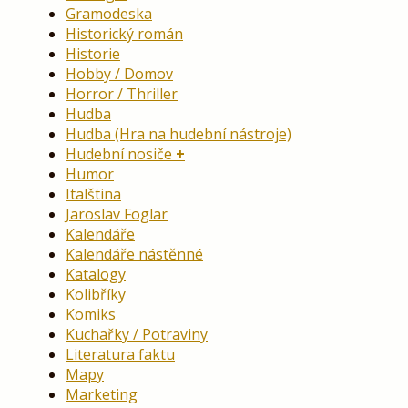
Gramodeska
Historický román
Historie
Hobby / Domov
Horror / Thriller
Hudba
Hudba (Hra na hudební nástroje)
Hudební nosiče
Humor
Italština
Jaroslav Foglar
Kalendáře
Kalendáře nástěnné
Katalogy
Kolibříky
Komiks
Kuchařky / Potraviny
Literatura faktu
Mapy
Marketing