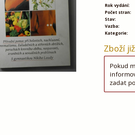
Rok vydání:
Počet stran:
Stav:
Vazba:
Kategorie:
Zboží ji
Pokud má
informov
zadat p