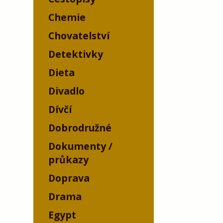
Chemie
Chovatelství
Detektivky
Dieta
Divadlo
Dívčí
Dobrodružné
Dokumenty /
průkazy
Doprava
Drama
Egypt