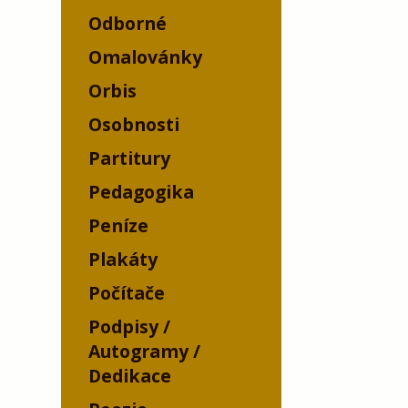
Odborné
Omalovánky
Orbis
Osobnosti
Partitury
Pedagogika
Peníze
Plakáty
Počítače
Podpisy /
Autogramy /
Dedikace