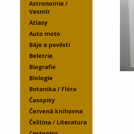
Astronomie /
Vesmír
Atlasy
Auto moto
Báje a pověsti
Beletrie
Biografie
Biologie
Botanika / Flóra
Časopisy
Červená knihovna
Čeština / Literatura
Cestopisy