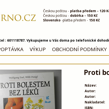
Českou poštou -
platba předem - 120 K
Českou poštou -
dobírka - 150 Kč
Slovensko
-platba předem -
150 Kč
 tel : 601118787. Vykupujeme u Vás doma po telefonické dohod
POPTÁVKA
VÝKUP
OBCHODNÍ PODMÍNKY
Proti b
Název:
Autor:
Autor:
Nakladatel:
ISBN: