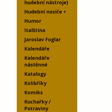
hudební nástroje)
Hudební nosiče
Humor
Italština
Jaroslav Foglar
Kalendáře
Kalendáře
nástěnné
Katalogy
Kolibříky
Komiks
Kuchařky /
Potraviny