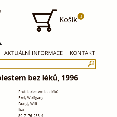
č
0
Košík
ě.
AKTUÁLNÍ INFORMACE
KONTAKT
olestem bez léků, 1996
Proti bolestem bez léků
Exel, Wolfgang
Dungl, Willi
Ikar
80-7176-233-4