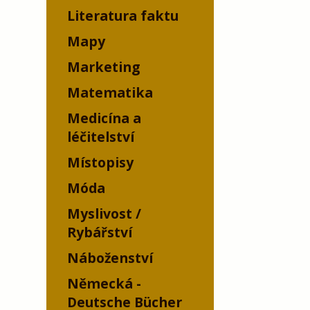
Literatura faktu
Mapy
Marketing
Matematika
Medicína a
léčitelství
Místopisy
Móda
Myslivost /
Rybářství
Náboženství
Německá -
Deutsche Bücher