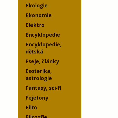
Ekologie
Ekonomie
Elektro
Encyklopedie
Encyklopedie,
dětská
Eseje, články
Esoterika,
astrologie
Fantasy, sci-fi
Fejetony
Film
Filozofie