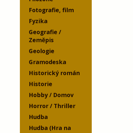
Fotografie, film
Fyzika
Geografie /
Zeměpis
Geologie
Gramodeska
Historický román
Historie
Hobby / Domov
Horror / Thriller
Hudba
Hudba (Hra na