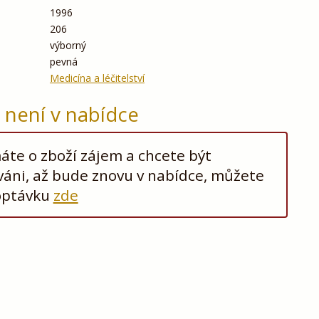
1996
206
výborný
pevná
Medicína a léčitelství
ž není v nabídce
te o zboží zájem a chcete být
áni, až bude znovu v nabídce, můžete
optávku
zde