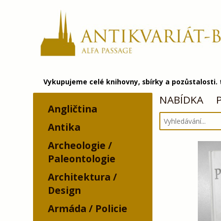
Vykupujeme celé knihovny, sbírky a pozůstalosti.
NABÍDKA
Angličtina
Antika
Archeologie /
Paleontologie
Architektura /
Design
Armáda / Policie