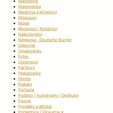
Marketing
Matematika
Medicína a léčitelství
Místopisy
Móda
Myslivost / Rybářství
Náboženství
Německá - Deutsche Bücher
Odborné
Omalovánky
Orbis
Osobnosti
Partitury
Pedagogika
Peníze
Plakáty
Počítače
Podpisy / Autogramy / Dedikace
Poezie
Pohádky a dětská
Pohlednice / Filokartie