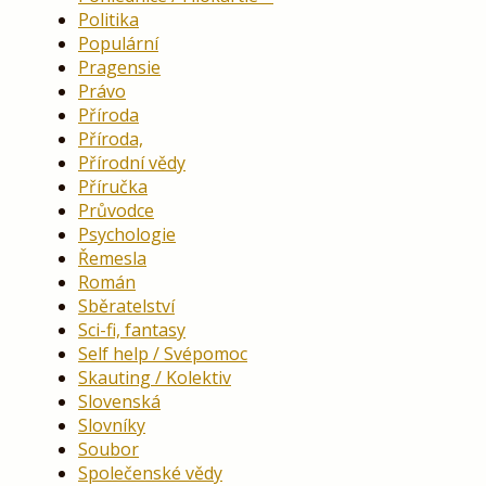
Politika
Populární
Pragensie
Právo
Příroda
Příroda,
Přírodní vědy
Příručka
Průvodce
Psychologie
Řemesla
Román
Sběratelství
Sci-fi, fantasy
Self help / Svépomoc
Skauting / Kolektiv
Slovenská
Slovníky
Soubor
Společenské vědy