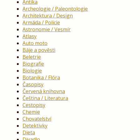
Antika
Archeologie / Paleontologie
Architektura / Design
Armáda / Policie
Astronomie / Vesmír
Atlasy
Auto moto
Báje a pověsti
Beletrie
Biografie
Biologie
Botanika / Flóra
Časopisy
Červená knihovna
Čeština / Literatura
Cestopisy
Chemie
Chovatelství
Detektivky
Dieta
Divadlo