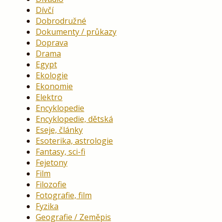
Dívčí
Dobrodružné
Dokumenty / průkazy
Doprava
Drama
Egypt
Ekologie
Ekonomie
Elektro
Encyklopedie
Encyklopedie, dětská
Eseje, články
Esoterika, astrologie
Fantasy, sci-fi
Fejetony
Film
Filozofie
Fotografie, film
Fyzika
Geografie / Zeměpis