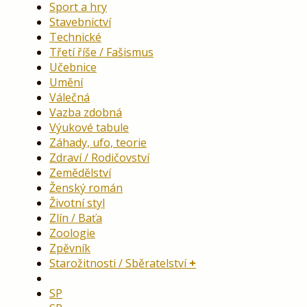
Sport a hry
Stavebnictví
Technické
Třetí říše / Fašismus
Učebnice
Umění
Válečná
Vazba zdobná
Výukové tabule
Záhady, ufo, teorie
Zdraví / Rodičovství
Zemědělství
Ženský román
Životní styl
Zlín / Baťa
Zoologie
Zpěvník
Starožitnosti / Sběratelství
SP