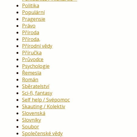
Politika
Populární
Pragensie
Právo
Příroda
Příroda,
Přírodní vědy
Příručka
Průvodce
Psychologie
Řemesla
Román
Sběratelství
Sci-fi, fantasy
Self help / Svépomoc
Skauting / Kolektiv
Slovenská
Slovníky
Soubor
Společenské vědy