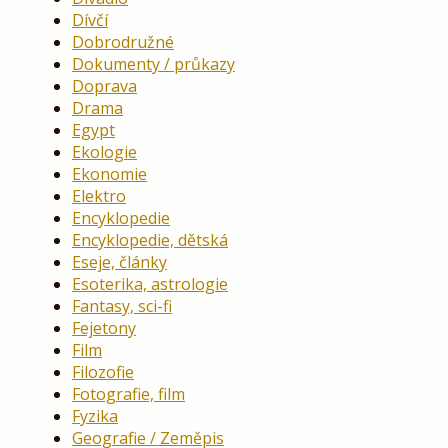
Dívčí
Dobrodružné
Dokumenty / průkazy
Doprava
Drama
Egypt
Ekologie
Ekonomie
Elektro
Encyklopedie
Encyklopedie, dětská
Eseje, články
Esoterika, astrologie
Fantasy, sci-fi
Fejetony
Film
Filozofie
Fotografie, film
Fyzika
Geografie / Zeměpis