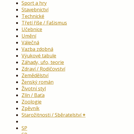
Sport a hry
Stavebnictví
Technické
Třetí říše / Fašismus
Učebnice
Umění
Válečná
Vazba zdobná
Výukové tabule
Záhady, ufo, teorie
Zdraví / Rodičovství
Zemědělství
Ženský román
Životní styl
Zlín / Baťa
Zoologie
Zpěvník
Starožitnosti / Sběratelství
SP