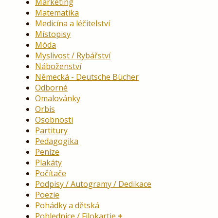
Marketing
Matematika
Medicína a léčitelství
Místopisy
Móda
Myslivost / Rybářství
Náboženství
Německá - Deutsche Bücher
Odborné
Omalovánky
Orbis
Osobnosti
Partitury
Pedagogika
Peníze
Plakáty
Počítače
Podpisy / Autogramy / Dedikace
Poezie
Pohádky a dětská
Pohlednice / Filokartie