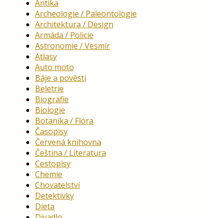
Antika
Archeologie / Paleontologie
Architektura / Design
Armáda / Policie
Astronomie / Vesmír
Atlasy
Auto moto
Báje a pověsti
Beletrie
Biografie
Biologie
Botanika / Flóra
Časopisy
Červená knihovna
Čeština / Literatura
Cestopisy
Chemie
Chovatelství
Detektivky
Dieta
Divadlo