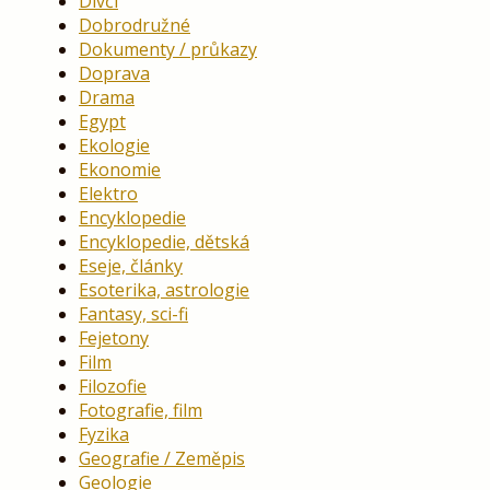
Dívčí
Dobrodružné
Dokumenty / průkazy
Doprava
Drama
Egypt
Ekologie
Ekonomie
Elektro
Encyklopedie
Encyklopedie, dětská
Eseje, články
Esoterika, astrologie
Fantasy, sci-fi
Fejetony
Film
Filozofie
Fotografie, film
Fyzika
Geografie / Zeměpis
Geologie