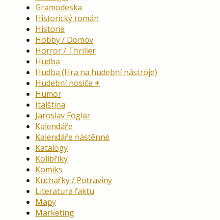
Gramodeska
Historický román
Historie
Hobby / Domov
Horror / Thriller
Hudba
Hudba (Hra na hudební nástroje)
Hudební nosiče
Humor
Italština
Jaroslav Foglar
Kalendáře
Kalendáře nástěnné
Katalogy
Kolibříky
Komiks
Kuchařky / Potraviny
Literatura faktu
Mapy
Marketing