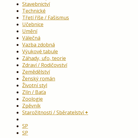
Stavebnictví
Technické
Třetí říše / Fašismus
Učebnice
Umění
Válečná
Vazba zdobná
Výukové tabule
Záhady, ufo, teorie
Zdraví / Rodičovství
Zemědělství
Ženský román
Životní styl
Zlín / Baťa
Zoologie
Zpěvník
Starožitnosti / Sběratelství
SP
SP