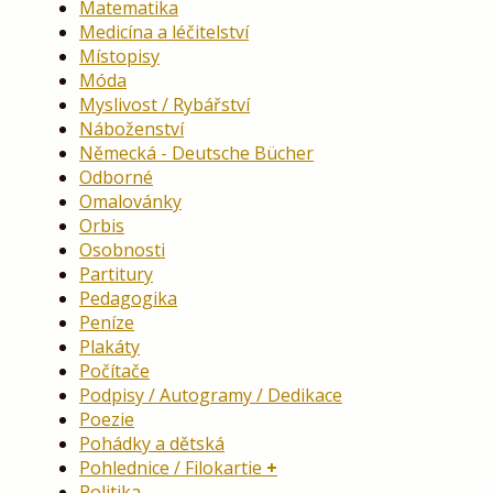
Matematika
Medicína a léčitelství
Místopisy
Móda
Myslivost / Rybářství
Náboženství
Německá - Deutsche Bücher
Odborné
Omalovánky
Orbis
Osobnosti
Partitury
Pedagogika
Peníze
Plakáty
Počítače
Podpisy / Autogramy / Dedikace
Poezie
Pohádky a dětská
Pohlednice / Filokartie
Politika