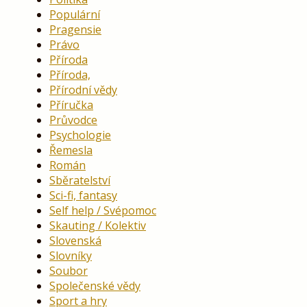
Populární
Pragensie
Právo
Příroda
Příroda,
Přírodní vědy
Příručka
Průvodce
Psychologie
Řemesla
Román
Sběratelství
Sci-fi, fantasy
Self help / Svépomoc
Skauting / Kolektiv
Slovenská
Slovníky
Soubor
Společenské vědy
Sport a hry