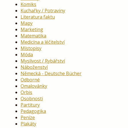
Komiks
Kuchařky / Potraviny
Literatura faktu
Mapy
Marketing
Matematika
Medicína a léčitelství
Místopisy
Móda
Myslivost / Rybářství
Náboženství
Německá - Deutsche Bücher
Odborné
Omalovánky
Orbis
Osobnosti
Partitury
Pedagogika
Peníze
Plakáty