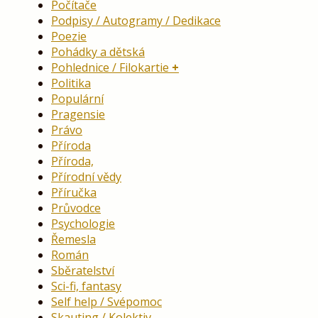
Počítače
Podpisy / Autogramy / Dedikace
Poezie
Pohádky a dětská
Pohlednice / Filokartie
Politika
Populární
Pragensie
Právo
Příroda
Příroda,
Přírodní vědy
Příručka
Průvodce
Psychologie
Řemesla
Román
Sběratelství
Sci-fi, fantasy
Self help / Svépomoc
Skauting / Kolektiv