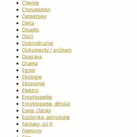
Chemie
Chovatelství
Detektivky
Dieta
Divadlo
Dívčí
Dobrodružné
Dokumenty / průkazy
Doprava
Drama
Egypt
Ekologie
Ekonomie
Elektro
Encyklopedie
Encyklopedie, dětská
Eseje, články
Esoterika, astrologie
Fantasy, sci-fi
Fejetony