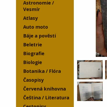
Astronomie /
Vesmír
Atlasy
Auto moto
Báje a pověsti
Beletrie
Biografie
Biologie
Botanika / Flóra
Časopisy
Červená knihovna
Čeština / Literatura
Cestopisy