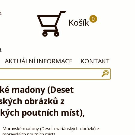
č
0
Košík
ě.
AKTUÁLNÍ INFORMACE
KONTAKT
ké madony (Deset
ských obrázků z
kých poutních míst),
Moravské madony (Deset mariánských obrázků z
moravských poutních míst)