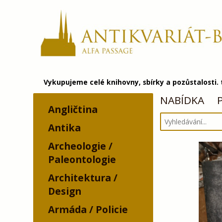
Vykupujeme celé knihovny, sbírky a pozůstalosti.
NABÍDKA
Angličtina
Antika
Archeologie /
Paleontologie
Architektura /
Design
Armáda / Policie