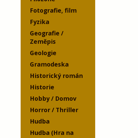
Fotografie, film
Fyzika
Geografie /
Zeměpis
Geologie
Gramodeska
Historický román
Historie
Hobby / Domov
Horror / Thriller
Hudba
Hudba (Hra na