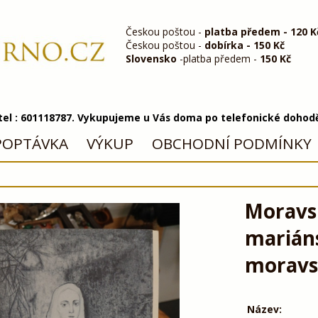
Českou poštou -
platba předem - 120 K
Českou poštou -
dobírka - 150 Kč
Slovensko
-platba předem -
150 Kč
 tel : 601118787. Vykupujeme u Vás doma po telefonické dohod
POPTÁVKA
VÝKUP
OBCHODNÍ PODMÍNKY
Moravs
marián
moravs
Název: