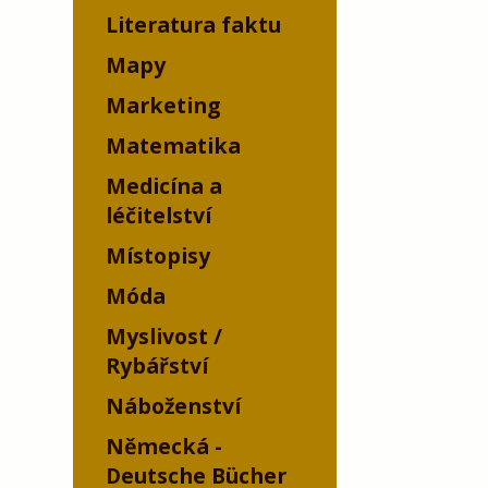
Literatura faktu
Mapy
Marketing
Matematika
Medicína a
léčitelství
Místopisy
Móda
Myslivost /
Rybářství
Náboženství
Německá -
Deutsche Bücher