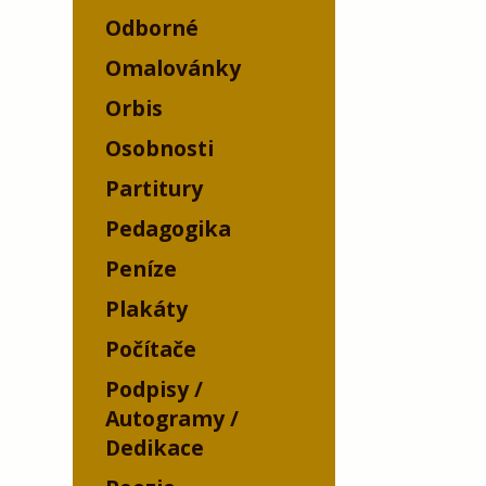
Odborné
Omalovánky
Orbis
Osobnosti
Partitury
Pedagogika
Peníze
Plakáty
Počítače
Podpisy /
Autogramy /
Dedikace