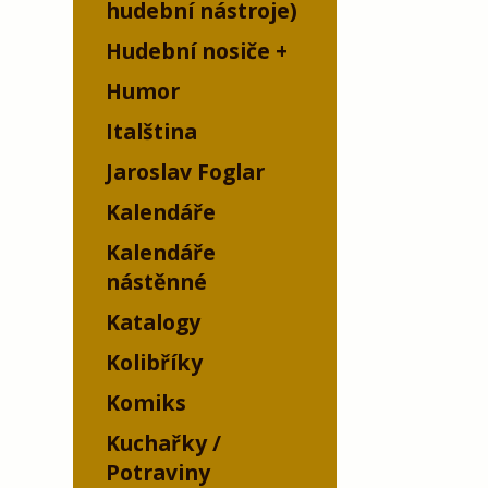
hudební nástroje)
Hudební nosiče
Humor
Italština
Jaroslav Foglar
Kalendáře
Kalendáře
nástěnné
Katalogy
Kolibříky
Komiks
Kuchařky /
Potraviny