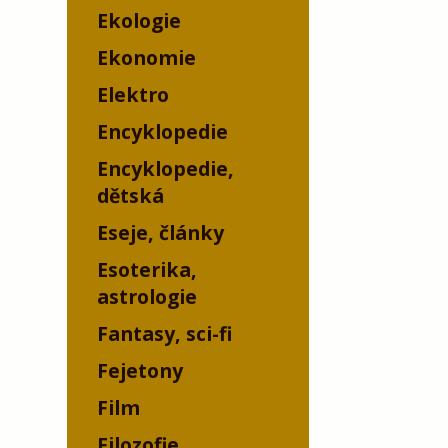
Ekologie
Ekonomie
Elektro
Encyklopedie
Encyklopedie,
dětská
Eseje, články
Esoterika,
astrologie
Fantasy, sci-fi
Fejetony
Film
Filozofie