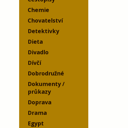
Chemie
Chovatelství
Detektivky
Dieta
Divadlo
Dívčí
Dobrodružné
Dokumenty /
průkazy
Doprava
Drama
Egypt